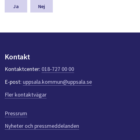
n
Nej
a
s
y
n
p
u
n
Kontakt
k
t
Kontaktcenter:
018-727 00 00
e
r
E-post:
uppsala.kommun@uppsala.se
f
ö
Fler kontaktvägar
r
d
e
Pressrum
n
n
Nyheter och pressmeddelanden
a
s