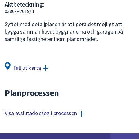
Aktbeteckning:
att
0380-P2019/4
presenteras
under
Syftet med detaljplanen är att göra det möjligt att
fältet.
bygga samman huvudbyggnaderna och garagen på
Använd
samtliga fastigheter inom planområdet.
piltangenterna
för
att
navigera
Fäll ut karta
mellan
sökförslagen
och
Planprocessen
enter
för
att
Visa avslutade steg i processen
välja
något
av