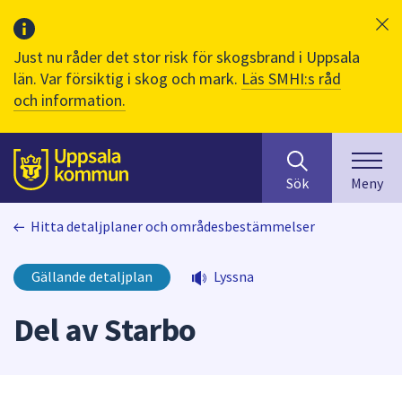
Just nu råder det stor risk för skogsbrand i Uppsala
län. Var försiktig i skog och mark.
Läs SMHI:s råd
och information.
Sök
huvudinnehåll
efter
Till sidans
Sök
Meny
innehåll
på
Hitta detaljplaner och områdesbestämmelser
webbplatsen.
När
du
Gällande detaljplan
Lyssna
börjar
skriva
Del av Starbo
i
sökfältet
kommer
sökförslag