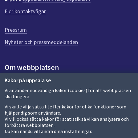
f
ö
Fler kontaktvägar
r
d
e
Pressrum
n
n
Nyheter och pressmeddelanden
a
s
i
Om webbplatsen
d
a
Om webbplatsen
Kakor på uppsala.se
Vi använder nödvändiga kakor (cookies) för att webbplatsen
Allmänna handlingar och diarium
ska fungera.
Behandling av personuppgifter
Vi skulle vilja sätta lite fler kakor för olika funktioner som
hjälper dig som användare.
Kakor
Vi vill också sätta kakor för statistik så vi kan analysera och
förbättra webbplatsen.
Språk (other languages)
Du kan när du vill ändra dina inställningar.