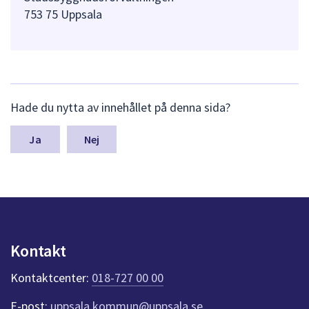
753 75 Uppsala
L
Hade du nytta av innehållet på denna sida?
ä
m
n
Nej
a
s
y
n
p
u
n
Kontakt
k
t
Kontaktcenter:
018-727 00 00
e
r
E-post:
uppsala.kommun@uppsala.se