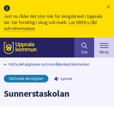
Just nu råder det stor risk för skogsbrand i Uppsala
län. Var försiktig i skog och mark.
Läs SMHI:s råd
och information.
Sök
huvudinnehåll
efter
Till sidans
Sök
Meny
innehåll
på
Hitta detaljplaner och områdesbestämmelser
webbplatsen.
När
du
Gällande detaljplan
Lyssna
börjar
skriva
Sunnerstaskolan
i
sökfältet
kommer
sökförslag