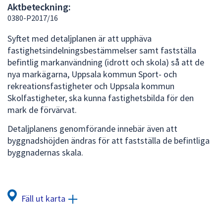
Aktbeteckning:
att
0380-P2017/16
presenteras
under
Syftet med detaljplanen är att upphäva
fältet.
fastighetsindelningsbestämmelser samt fastställa
Använd
befintlig markanvändning (idrott och skola) så att de
piltangenterna
nya markägarna, Uppsala kommun Sport- och
för
rekreationsfastigheter och Uppsala kommun
att
Skolfastigheter, ska kunna fastighetsbilda för den
navigera
mark de förvärvat.
mellan
Detaljplanens genomförande innebär även att
sökförslagen
byggnadshöjden ändras för att fastställa de befintliga
och
byggnadernas skala.
enter
för
att
välja
Fäll ut karta
något
av