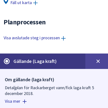
dem.
Fäll ut karta
Planprocessen
Visa avslutade steg i processen
Gällande (Laga kraft)
Om gällande (laga kraft)
Detaljplan för Rackarberget vann/fick laga kraft 5
december 2018.
Visa mer