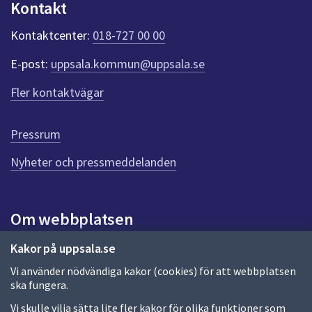
Kontakt
k
t
Kontaktcenter:
018-727 00 00
e
r
E-post:
uppsala.kommun@uppsala.se
f
ö
Fler kontaktvägar
r
d
e
Pressrum
n
n
Nyheter och pressmeddelanden
a
s
i
Om webbplatsen
d
a
Om webbplatsen
Kakor på uppsala.se
Vi använder nödvändiga kakor (cookies) för att webbplatsen
Allmänna handlingar och diarium
ska fungera.
Behandling av personuppgifter
Vi skulle vilja sätta lite fler kakor för olika funktioner som