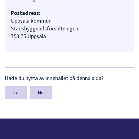
Postadress:
Uppsala kommun
Stadsbyggnadsförvaltningen
753 75 Uppsala
L
Hade du nytta av innehållet på denna sida?
ä
m
n
Nej
a
s
y
n
p
u
n