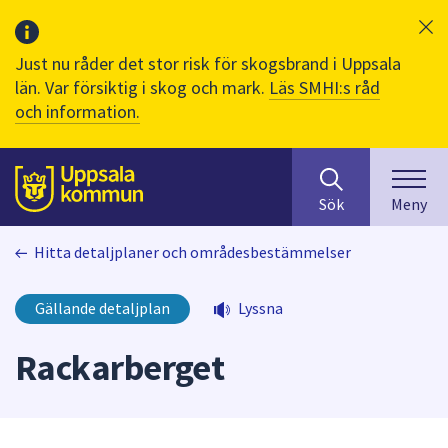
Just nu råder det stor risk för skogsbrand i Uppsala
län. Var försiktig i skog och mark.
Läs SMHI:s råd
och information.
Sök
huvudinnehåll
efter
Till sidans
Sök
Meny
innehåll
på
Hitta detaljplaner och områdesbestämmelser
webbplatsen.
När
du
Gällande detaljplan
Lyssna
börjar
skriva
Rackarberget
i
sökfältet
kommer
sökförslag