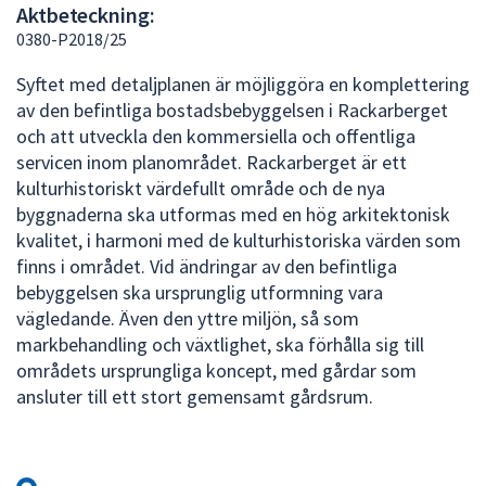
Aktbeteckning:
att
0380-P2018/25
presenteras
under
Syftet med detaljplanen är möjliggöra en komplettering
fältet.
av den befintliga bostadsbebyggelsen i Rackarberget
Använd
och att utveckla den kommersiella och offentliga
piltangenterna
servicen inom planområdet. Rackarberget är ett
för
kulturhistoriskt värdefullt område och de nya
att
byggnaderna ska utformas med en hög arkitektonisk
navigera
kvalitet, i harmoni med de kulturhistoriska värden som
mellan
finns i området. Vid ändringar av den befintliga
sökförslagen
bebyggelsen ska ursprunglig utformning vara
och
vägledande. Även den yttre miljön, så som
enter
markbehandling och växtlighet, ska förhålla sig till
för
områdets ursprungliga koncept, med gårdar som
att
ansluter till ett stort gemensamt gårdsrum.
välja
något
av