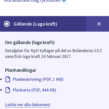
Visa avslutade steg i processen
dem.
Gällande (Laga kraft)
Om gällande (laga kraft)
Detaljplan för Nytt kyllager på del av Boländerna 13:2
vann/fick laga kraft 24 februari 2017.
Planhandlingar
Planbeskrivning (PDF, 1 MB)
Plankarta (PDF, 444 KB)
Ladda ner alla dokument