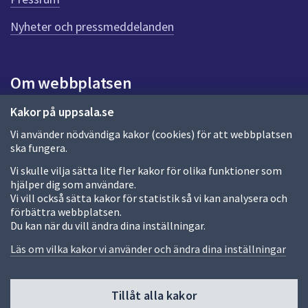
n
n
Nyheter och pressmeddelanden
a
s
i
Om webbplatsen
d
a
Om webbplatsen
Kakor på uppsala.se
Vi använder nödvändiga kakor (cookies) för att webbplatsen
Allmänna handlingar och diarium
ska fungera.
Behandling av personuppgifter
Vi skulle vilja sätta lite fler kakor för olika funktioner som
hjälper dig som användare.
Kakor
Vi vill också sätta kakor för statistik så vi kan analysera och
förbättra webbplatsen.
Språk (other languages)
Du kan när du vill ändra dina inställningar.
Tillgänglighetsredogörelse
Läs om vilka kakor vi använder och ändra dina inställningar
Tillåt alla kakor
Fler sätt att följa oss