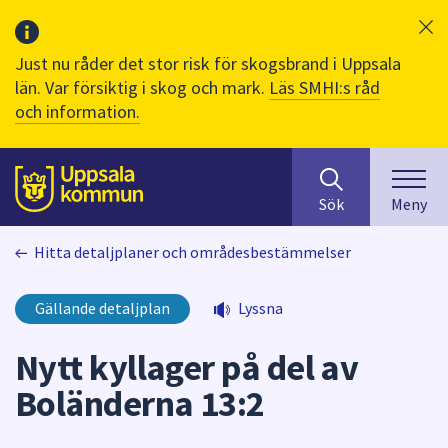
Just nu råder det stor risk för skogsbrand i Uppsala
län. Var försiktig i skog och mark.
Läs SMHI:s råd
och information.
Sök
huvudinnehåll
efter
Till sidans
Sök
Meny
innehåll
på
Hitta detaljplaner och områdesbestämmelser
webbplatsen.
När
du
Gällande detaljplan
Lyssna
börjar
skriva
Nytt kyllager på del av
i
Boländerna 13:2
sökfältet
kommer
sökförslag