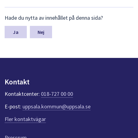
L
Hade du nytta av innehållet på denna sida?
ä
m
n
Nej
a
s
y
n
p
u
n
Kontakt
k
t
Kontaktcenter:
018-727 00 00
e
r
E-post:
uppsala.kommun@uppsala.se
f
ö
Fler kontaktvägar
r
d
e
Pressrum