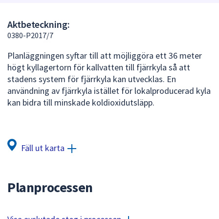
att
presenteras
Aktbeteckning:
under
0380-P2017/7
fältet.
Planläggningen syftar till att möjliggöra ett 36 meter
Använd
högt kyllagertorn för kallvatten till fjärrkyla så att
piltangenterna
stadens system för fjärrkyla kan utvecklas. En
för
användning av fjärrkyla istället för lokalproducerad kyla
att
kan bidra till minskade koldioxidutsläpp.
navigera
mellan
sökförslagen
och
Fäll ut karta
enter
för
att
Planprocessen
välja
något
av