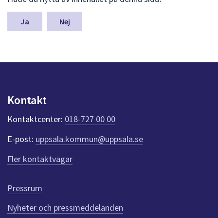
ä
m
n
Nej
a
s
y
n
p
u
n
Kontakt
k
t
Kontaktcenter:
018-727 00 00
e
r
E-post:
uppsala.kommun@uppsala.se
f
ö
Fler kontaktvägar
r
d
e
Pressrum
n
n
Nyheter och pressmeddelanden
a