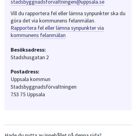
stadsbyggnadsforvaltningen@uppsala.se
Vill du rapportera fel eller lämna synpunkter ska du
göra det via kommunens felanmälan.
Rapportera fel eller lämna synpunkter via
kommunens felanmälan
Besöksadress:
Stadshusgatan 2
Postadress:
Uppsala kommun
Stadsbyggnadsförvaltningen
753 75 Uppsala
L
Hade du nytta av innehållet på denna sida?