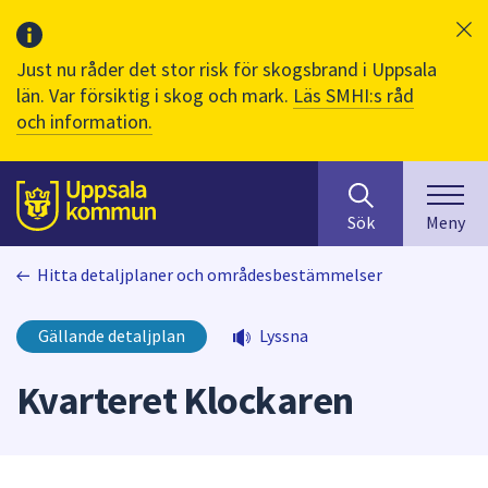
Just nu råder det stor risk för skogsbrand i Uppsala
län. Var försiktig i skog och mark.
Läs SMHI:s råd
och information.
Sök
huvudinnehåll
efter
Till sidans
Sök
Meny
innehåll
på
Hitta detaljplaner och områdesbestämmelser
webbplatsen.
När
du
Gällande detaljplan
Lyssna
börjar
skriva
Kvarteret Klockaren
i
sökfältet
kommer
sökförslag