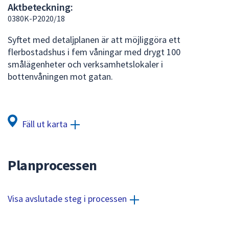
Aktbeteckning:
att
0380K-P2020/18
presenteras
under
Syftet med detaljplanen är att möjliggöra ett
fältet.
flerbostadshus i fem våningar med drygt 100
Använd
smålägenheter och verksamhetslokaler i
piltangenterna
bottenvåningen mot gatan.
för
att
navigera
mellan
Fäll ut karta
sökförslagen
och
enter
Planprocessen
för
att
välja
Visa avslutade steg i processen
något
av