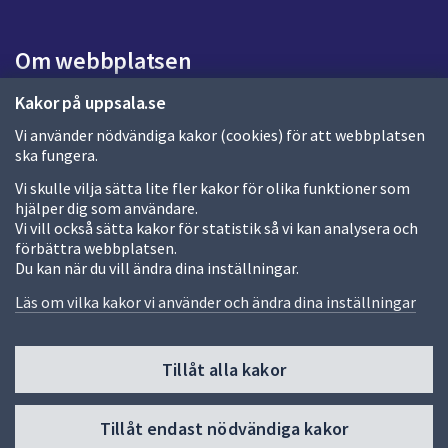
s
i
Om webbplatsen
d
a
Om webbplatsen
Kakor på uppsala.se
Vi använder nödvändiga kakor (cookies) för att webbplatsen
Allmänna handlingar och diarium
ska fungera.
Behandling av personuppgifter
Vi skulle vilja sätta lite fler kakor för olika funktioner som
hjälper dig som användare.
Kakor
Vi vill också sätta kakor för statistik så vi kan analysera och
förbättra webbplatsen.
Språk (other languages)
Du kan när du vill ändra dina inställningar.
Tillgänglighetsredogörelse
Läs om vilka kakor vi använder och ändra dina inställningar
Tillåt alla kakor
Fler sätt att följa oss
Till
Tillåt endast nödvändiga kakor
toppen