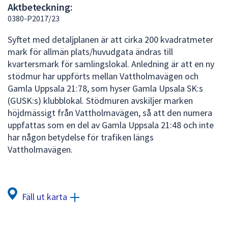
Aktbeteckning:
att
0380-P2017/23
presenteras
under
Syftet med detaljplanen är att cirka 200 kvadratmeter
fältet.
mark för allmän plats/huvudgata ändras till
Använd
kvartersmark för samlingslokal. Anledning är att en ny
piltangenterna
stödmur har uppförts mellan Vattholmavägen och
för
Gamla Uppsala 21:78, som hyser Gamla Upsala SK:s
att
(GUSK:s) klubblokal. Stödmuren avskiljer marken
navigera
höjdmässigt från Vattholmavägen, så att den numera
mellan
uppfattas som en del av Gamla Uppsala 21:48 och inte
sökförslagen
har någon betydelse för trafiken längs
och
Vattholmavägen.
enter
för
att
välja
Fäll ut karta
något
av