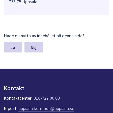
753 75 Uppsala
L
Hade du nytta av innehållet på denna sida?
ä
m
n
Nej
a
s
y
n
p
u
n
Kontakt
k
t
Kontaktcenter:
018-727 00 00
e
r
E-post:
uppsala.kommun@uppsala.se
f