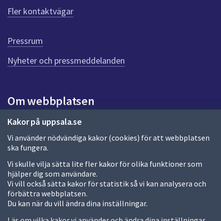
ö
Fler kontaktvägar
r
d
e
Pressrum
n
n
Nyheter och pressmeddelanden
a
s
i
Om webbplatsen
d
a
Om webbplatsen
Kakor på uppsala.se
Vi använder nödvändiga kakor (cookies) för att webbplatsen
Allmänna handlingar och diarium
ska fungera.
Behandling av personuppgifter
Vi skulle vilja sätta lite fler kakor för olika funktioner som
hjälper dig som användare.
Kakor
Vi vill också sätta kakor för statistik så vi kan analysera och
förbättra webbplatsen.
Språk (other languages)
Du kan när du vill ändra dina inställningar.
Tillgänglighetsredogörelse
Läs om vilka kakor vi använder och ändra dina inställningar