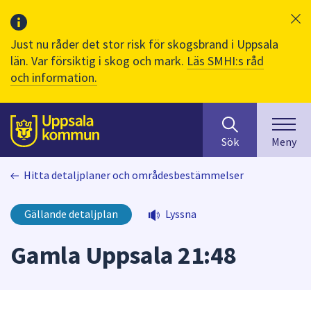
Just nu råder det stor risk för skogsbrand i Uppsala
län. Var försiktig i skog och mark.
Läs SMHI:s råd
och information.
Sök
huvudinnehåll
efter
Till sidans
Sök
Meny
innehåll
på
Hitta detaljplaner och områdesbestämmelser
webbplatsen.
När
du
Gällande detaljplan
Lyssna
börjar
skriva
Gamla Uppsala 21:48
i
sökfältet
kommer
sökförslag