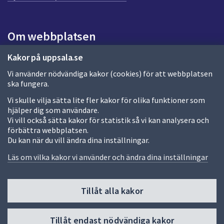
a
s
i
Om webbplatsen
d
a
Om webbplatsen
Kakor på uppsala.se
Vi använder nödvändiga kakor (cookies) för att webbplatsen
Allmänna handlingar och diarium
ska fungera.
Behandling av personuppgifter
Vi skulle vilja sätta lite fler kakor för olika funktioner som
hjälper dig som användare.
Kakor
Vi vill också sätta kakor för statistik så vi kan analysera och
förbättra webbplatsen.
Språk (other languages)
Du kan när du vill ändra dina inställningar.
Tillgänglighetsredogörelse
Läs om vilka kakor vi använder och ändra dina inställningar
Tillåt alla kakor
Fler sätt att följa oss
Till
Tillåt endast nödvändiga kakor