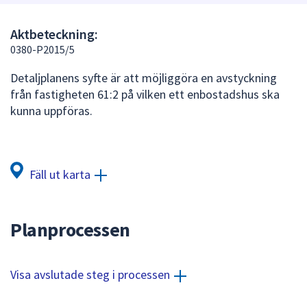
att
presenteras
Aktbeteckning:
under
0380-P2015/5
fältet.
Detaljplanens syfte är att möjliggöra en avstyckning
Använd
från fastigheten 61:2 på vilken ett enbostadshus ska
piltangenterna
kunna uppföras.
för
att
navigera
mellan
Fäll ut karta
sökförslagen
och
enter
Planprocessen
för
att
välja
Visa avslutade steg i processen
något
av