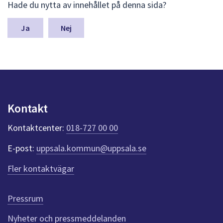
Hade du nytta av innehållet på denna sida?
ä
m
n
Nej
a
s
y
n
p
u
n
Kontakt
k
t
Kontaktcenter:
018-727 00 00
e
r
E-post:
uppsala.kommun@uppsala.se
f
ö
Fler kontaktvägar
r
d
e
Pressrum
n
n
Nyheter och pressmeddelanden