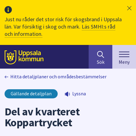
Just nu råder det stor risk för skogsbrand i Uppsala
län. Var försiktig i skog och mark.
Läs SMHI:s råd
och information.
Sök
huvudinnehåll
efter
Till sidans
Sök
Meny
innehåll
på
Hitta detaljplaner och områdesbestämmelser
webbplatsen.
När
du
Gällande detaljplan
Lyssna
börjar
skriva
Del av kvarteret
i
Koppartrycket
sökfältet
kommer
sökförslag