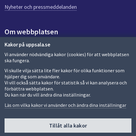
n
Nyheter och pressmeddelanden
a
s
i
Om webbplatsen
d
a
Om webbplatsen
Kakor på uppsala.se
Vi använder nödvändiga kakor (cookies) för att webbplatsen
Allmänna handlingar och diarium
ska fungera.
Behandling av personuppgifter
Vi skulle vilja sätta lite fler kakor för olika funktioner som
hjälper dig som användare.
Kakor
Vi vill också sätta kakor för statistik så vi kan analysera och
förbättra webbplatsen.
Språk (other languages)
Du kan när du vill ändra dina inställningar.
Tillgänglighetsredogörelse
Läs om vilka kakor vi använder och ändra dina inställningar
Tillåt alla kakor
Fler sätt att följa oss