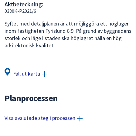
Aktbeteckning:
att
0380K-P2021/6
presenteras
under
Syftet med detaljplanen är att möjliggöra ett höglager
fältet.
inom fastigheten Fyrislund 6:9. På grund av byggnadens
Använd
storlek och läge i staden ska höglagret hålla en hög
piltangenterna
arkitektonisk kvalitet.
för
att
navigera
mellan
Fäll ut karta
sökförslagen
och
enter
Planprocessen
för
att
välja
Visa avslutade steg i processen
något
av