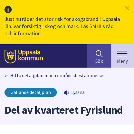
Just nu råder det stor risk för skogsbrand i Uppsala
län. Var försiktig i skog och mark.
Läs SMHI:s råd
och information.
Sök
huvudinnehåll
efter
Till sidans
Sök
Meny
innehåll
på
Hitta detaljplaner och områdesbestämmelser
webbplatsen.
När
du
Gällande detaljplan
Lyssna
börjar
skriva
Del av kvarteret Fyrislund
i
sökfältet
kommer
sökförslag