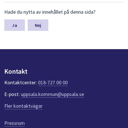
L
Hade du nytta av innehållet på denna sida?
ä
m
n
Nej
a
s
y
n
p
u
n
Kontakt
k
t
Kontaktcenter:
018-727 00 00
e
r
E-post:
uppsala.kommun@uppsala.se
f
ö
Fler kontaktvägar
r
d
e
Pressrum
n