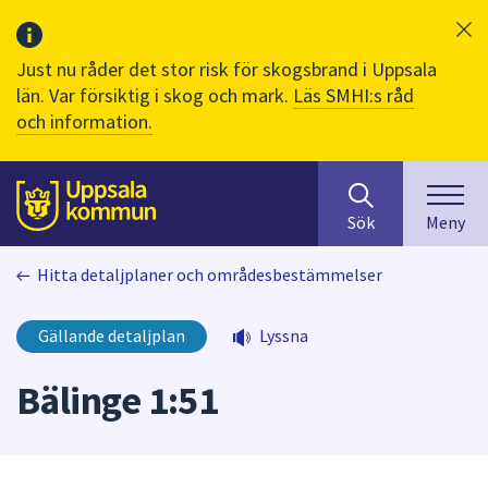
Just nu råder det stor risk för skogsbrand i Uppsala
län. Var försiktig i skog och mark.
Läs SMHI:s råd
och information.
Sök
huvudinnehåll
efter
Till sidans
Sök
Meny
innehåll
på
Hitta detaljplaner och områdesbestämmelser
webbplatsen.
När
du
Gällande detaljplan
Lyssna
börjar
skriva
Bälinge 1:51
i
sökfältet
kommer
sökförslag