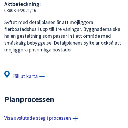
Aktbeteckning:
att
0380K-P2021/16
presenteras
under
Syftet med detaljplanen är att möjliggöra
fältet.
flerbostadshus i upp till tre våningar. Byggnaderna ska
Använd
ha en gestaltning som passar in i ett område med
piltangenterna
småskalig bebyggelse. Detaljplanens syfte är också att
för
möjliggöra prisrimliga bostäder.
att
navigera
mellan
sökförslagen
Fäll ut karta
och
enter
för
Planprocessen
att
välja
något
Visa avslutade steg i processen
av