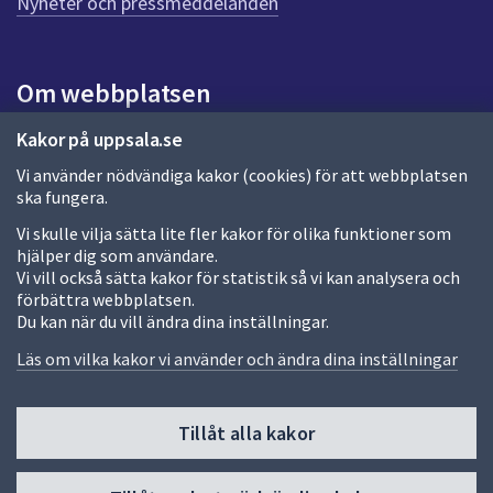
Nyheter och pressmeddelanden
a
s
i
Om webbplatsen
d
a
Om webbplatsen
Kakor på uppsala.se
Vi använder nödvändiga kakor (cookies) för att webbplatsen
Allmänna handlingar och diarium
ska fungera.
Behandling av personuppgifter
Vi skulle vilja sätta lite fler kakor för olika funktioner som
hjälper dig som användare.
Kakor
Vi vill också sätta kakor för statistik så vi kan analysera och
förbättra webbplatsen.
Språk (other languages)
Du kan när du vill ändra dina inställningar.
Tillgänglighetsredogörelse
Läs om vilka kakor vi använder och ändra dina inställningar
Tillåt alla kakor
Fler sätt att följa oss
Till