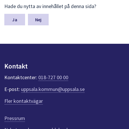
L
Hade du nytta av innehållet på denna sida?
ä
m
n
Nej
a
s
y
n
p
u
n
Kontakt
k
t
Kontaktcenter:
018-727 00 00
e
r
E-post:
uppsala.kommun@uppsala.se
f
ö
Fler kontaktvägar
r
d
e
Pressrum
n
n