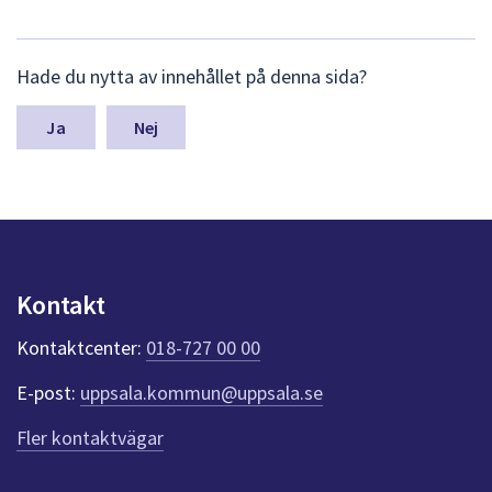
L
Hade du nytta av innehållet på denna sida?
ä
m
n
Nej
a
s
y
n
p
u
n
Kontakt
k
t
Kontaktcenter:
018-727 00 00
e
r
E-post:
uppsala.kommun@uppsala.se
f
ö
Fler kontaktvägar
r
d