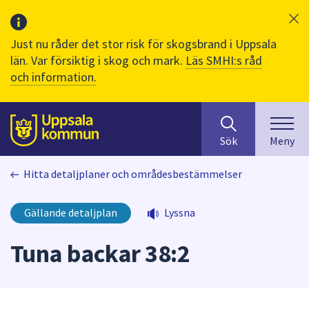
Just nu råder det stor risk för skogsbrand i Uppsala
län. Var försiktig i skog och mark.
Läs SMHI:s råd
och information.
Sök
huvudinnehåll
efter
Till sidans
Sök
Meny
innehåll
på
Hitta detaljplaner och områdesbestämmelser
webbplatsen.
När
du
Gällande detaljplan
Lyssna
börjar
skriva
Tuna backar 38:2
i
sökfältet
kommer
sökförslag