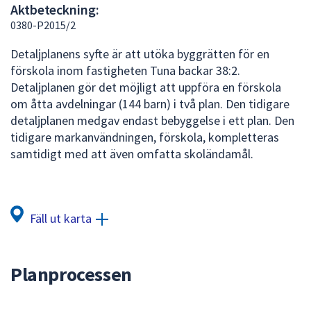
Aktbeteckning:
att
0380-P2015/2
presenteras
under
Detaljplanens syfte är att utöka byggrätten för en
fältet.
förskola inom fastigheten Tuna backar 38:2.
Använd
Detaljplanen gör det möjligt att uppföra en förskola
piltangenterna
om åtta avdelningar (144 barn) i två plan. Den tidigare
för
detaljplanen medgav endast bebyggelse i ett plan. Den
att
tidigare markanvändningen, förskola, kompletteras
navigera
samtidigt med att även omfatta skoländamål.
mellan
sökförslagen
och
enter
Fäll ut karta
för
att
välja
Planprocessen
något
av