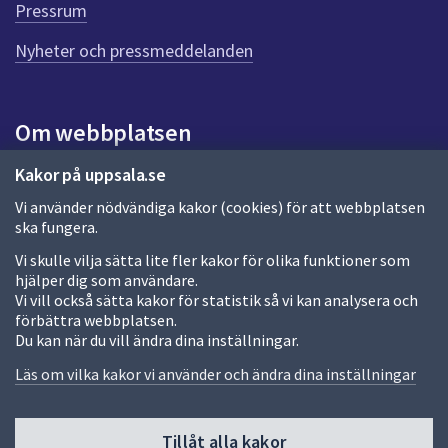
e
Pressrum
n
n
Nyheter och pressmeddelanden
a
s
i
Om webbplatsen
d
a
Om webbplatsen
Kakor på uppsala.se
Vi använder nödvändiga kakor (cookies) för att webbplatsen
Allmänna handlingar och diarium
ska fungera.
Behandling av personuppgifter
Vi skulle vilja sätta lite fler kakor för olika funktioner som
hjälper dig som användare.
Kakor
Vi vill också sätta kakor för statistik så vi kan analysera och
förbättra webbplatsen.
Språk (other languages)
Du kan när du vill ändra dina inställningar.
Tillgänglighetsredogörelse
Läs om vilka kakor vi använder och ändra dina inställningar
Tillåt alla kakor