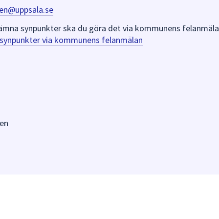
en@uppsala.se
er lämna synpunkter ska du göra det via kommunens felanmäla
a synpunkter via kommunens felanmälan
en