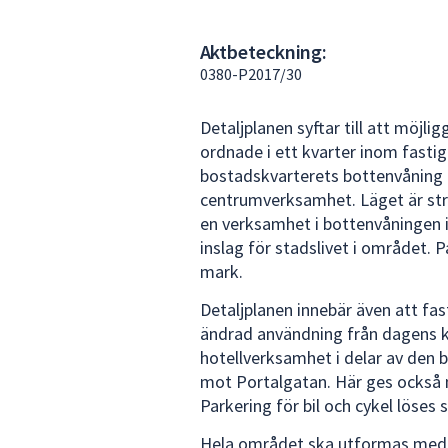
under
fältet.
Aktbeteckning:
Använd
0380-P2017/30
piltangenterna
för
Detaljplanen syftar till att möjli
att
ordnade i ett kvarter inom fastig
navigera
bostadskvarterets bottenvåning t
mellan
centrumverksamhet. Läget är stra
sökförslagen
en verksamhet i bottenvåningen i
och
inslag för stadslivet i området. 
enter
mark.
för
att
Detaljplanen innebär även att fa
välja
ändrad användning från dagens k
något
hotellverksamhet i delar av den 
av
mot Portalgatan. Här ges också 
dem.
Parkering för bil och cykel löse
Hela området ska utformas med h