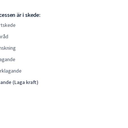
Gällande
essen är i skede:
(Laga
rtskede
kraft)
råd
nskning
agande
rklagande
lande (Laga kraft)