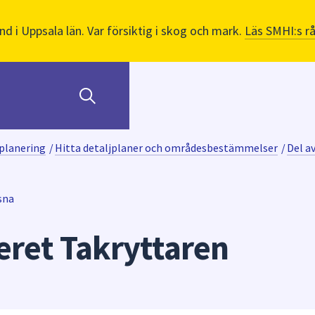
nd i Uppsala län. Var försiktig i skog och mark.
Läs SMHI:s r
planering
/
Hitta detaljplaner och områdesbestämmelser
/
Del a
sna
eret Takryttaren