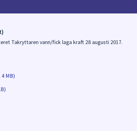
t)
teret Takryttaren vann/fick laga kraft 28 augusti 2017.
, 4 MB)
KB)