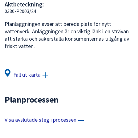
Aktbeteckning:
att
0380-P2003/24
presenteras
under
Planläggningen avser att bereda plats för nytt
fältet.
vattenverk. Anläggningen är en viktig länk i en strävan
Använd
att stärka och säkerställa konsumenternas tillgång av
piltangenterna
friskt vatten.
för
att
navigera
mellan
Fäll ut karta
sökförslagen
och
enter
Planprocessen
för
att
välja
Visa avslutade steg i processen
något
av