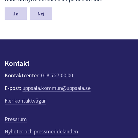
ä
m
n
Nej
a
s
y
n
p
u
n
Kontakt
k
t
Kontaktcenter:
018-727 00 00
e
r
E-post:
uppsala.kommun@uppsala.se
f
ö
Fler kontaktvägar
r
d
e
Pressrum
n
n
Nyheter och pressmeddelanden
a