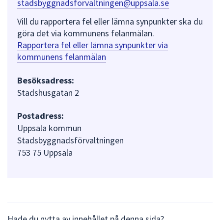
stadsbyggnadsforvaltningen@uppsala.se
Vill du rapportera fel eller lämna synpunkter ska du
göra det via kommunens felanmälan.
Rapportera fel eller lämna synpunkter via
kommunens felanmälan
Besöksadress:
Stadshusgatan 2
Postadress:
Uppsala kommun
Stadsbyggnadsförvaltningen
753 75 Uppsala
L
Hade du nytta av innehållet på denna sida?