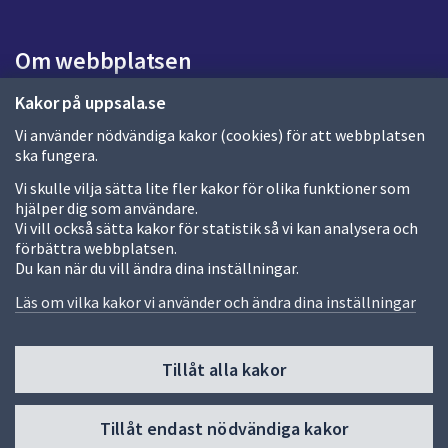
s
i
Om webbplatsen
d
a
Om webbplatsen
Kakor på uppsala.se
Vi använder nödvändiga kakor (cookies) för att webbplatsen
Allmänna handlingar och diarium
ska fungera.
Behandling av personuppgifter
Vi skulle vilja sätta lite fler kakor för olika funktioner som
hjälper dig som användare.
Kakor
Vi vill också sätta kakor för statistik så vi kan analysera och
förbättra webbplatsen.
Språk (other languages)
Du kan när du vill ändra dina inställningar.
Tillgänglighetsredogörelse
Läs om vilka kakor vi använder och ändra dina inställningar
Tillåt alla kakor
Fler sätt att följa oss
Till
Tillåt endast nödvändiga kakor
toppen