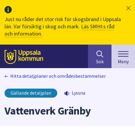
Just nu råder det stor risk för skogsbrand i Uppsala
län. Var försiktig i skog och mark.
Läs SMHI:s råd
och information.
Sök
huvudinnehåll
efter
Till sidans
Sök
Meny
innehåll
på
Hitta detaljplaner och områdesbestämmelser
webbplatsen.
När
du
Gällande detaljplan
Lyssna
börjar
skriva
Vattenverk Gränby
i
sökfältet
kommer
sökförslag