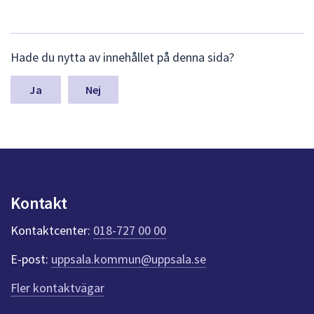
L
Hade du nytta av innehållet på denna sida?
ä
m
n
Nej
a
s
y
n
p
u
n
Kontakt
k
t
Kontaktcenter:
018-727 00 00
e
r
E-post:
uppsala.kommun@uppsala.se
f
ö
Fler kontaktvägar
r
d