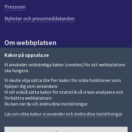
e
Pressrum
n
n
Nyheter och pressmeddelanden
a
s
i
Om webbplatsen
d
a
Om webbplatsen
Kakor på uppsala.se
Vi använder nödvändiga kakor (cookies) för att webbplatsen
Allmänna handlingar och diarium
ska fungera.
Behandling av personuppgifter
Vi skulle vilja sätta lite fler kakor för olika funktioner som
hjälper dig som användare.
Kakor
Vi vill också sätta kakor för statistik så vi kan analysera och
förbättra webbplatsen.
Språk (other languages)
Du kan när du vill ändra dina inställningar.
Tillgänglighetsredogörelse
Läs om vilka kakor vi använder och ändra dina inställningar