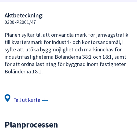
att
presenteras
Aktbeteckning:
under
0380-P2001/47
fältet.
Planen syftar till att omvandla mark för järnvägstrafik
Använd
till kvartersmark för industri- och kontorsändamål, i
piltangenterna
syfte att utöka byggmöjlighet och markinnehav för
för
industrifastigheterna Boländerna 38:1 och 18:1, samt
att
för att ordna lastintag för byggnad inom fastigheten
navigera
Boländerna 18:1.
mellan
sökförslagen
och
enter
Fäll ut karta
för
att
välja
Planprocessen
något
av