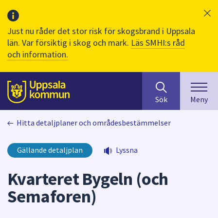
Just nu råder det stor risk för skogsbrand i Uppsala
län. Var försiktig i skog och mark.
Läs SMHI:s råd
och information.
Sök
huvudinnehåll
efter
Till sidans
Sök
Meny
innehåll
på
Hitta detaljplaner och områdesbestämmelser
webbplatsen.
När
du
Gällande detaljplan
Lyssna
börjar
skriva
Kvarteret Bygeln (och
i
Semaforen)
sökfältet
kommer
sökförslag