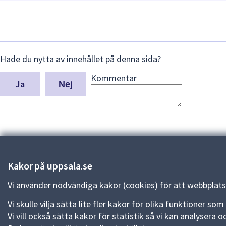
Lämna
Hade du nytta av innehållet på denna sida?
synpunkter
Kommentar
för
Nej
denna
sida
Kakor på uppsala.se
Vi använder nödvändiga kakor (cookies) för att webbplats
Vi skulle vilja sätta lite fler kakor för olika funktioner s
Kontakt
Vi vill också sätta kakor för statistik så vi kan analysera