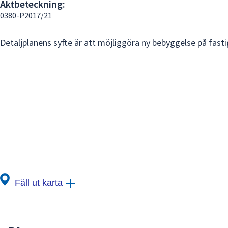
Aktbeteckning:
under
0380-P2017/21
fältet.
Använd
piltangenterna
Detaljplanens syfte är att möjliggöra ny bebyggelse på fast
för
att
navigera
mellan
sökförslagen
och
enter
för
att
välja
något
Fäll ut karta
av
dem.