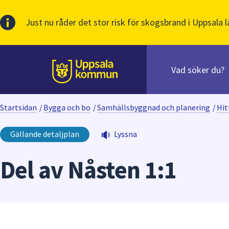
Just nu råder det stor risk för skogsbrand i Uppsala l
Sök
efter
huvudinnehåll
innehåll
Till sidans
på
webbplatsen.
Startsidan
/
Bygga och bo
/
Samhällsbyggnad och planering
/
Hit
När
du
Gällande detaljplan
Lyssna
börjar
skriva
Del av Nåsten 1:1
i
sökfältet
kommer
sökförslag
att
presenteras