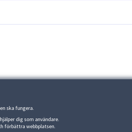
en ska fungera.
om hjälper dig som användare.
Om webbplatsen
 och förbättra webbplatsen.