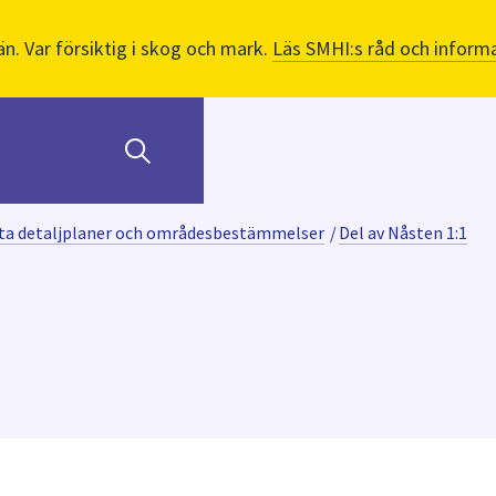
än. Var försiktig i skog och mark.
Läs SMHI:s råd och informa
ta detaljplaner och områdesbestämmelser
/
Del av Nåsten 1:1