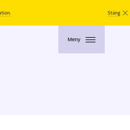
tion.
Stäng
Meny