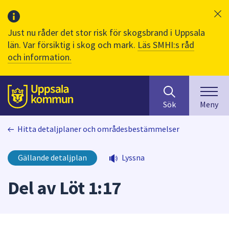
Just nu råder det stor risk för skogsbrand i Uppsala
län. Var försiktig i skog och mark.
Läs SMHI:s råd
och information.
Sök
huvudinnehåll
efter
Till sidans
Sök
Meny
innehåll
på
Hitta detaljplaner och områdesbestämmelser
webbplatsen.
När
du
Gällande detaljplan
Lyssna
börjar
skriva
Del av Löt 1:17
i
sökfältet
kommer
sökförslag