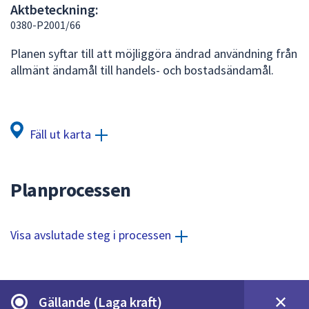
Aktbeteckning:
att
0380-P2001/66
presenteras
under
Planen syftar till att möjliggöra ändrad användning från
fältet.
allmänt ändamål till handels- och bostadsändamål.
Använd
piltangenterna
för
att
Fäll ut karta
navigera
mellan
sökförslagen
Planprocessen
och
enter
för
Visa avslutade steg i processen
att
välja
något
av
Gällande (Laga kraft)