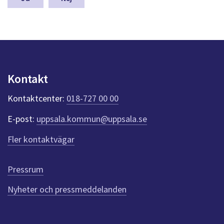
a
s
y
n
p
u
n
Kontakt
k
t
Kontaktcenter:
018-727 00 00
e
r
E-post:
uppsala.kommun@uppsala.se
f
ö
Fler kontaktvägar
r
d
e
Pressrum
n
n
Nyheter och pressmeddelanden
a
s
i