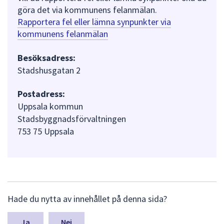
göra det via kommunens felanmälan.
Rapportera fel eller lämna synpunkter via
kommunens felanmälan
Besöksadress:
Stadshusgatan 2
Postadress:
Uppsala kommun
Stadsbyggnadsförvaltningen
753 75 Uppsala
L
Hade du nytta av innehållet på denna sida?
ä
m
n
Nej