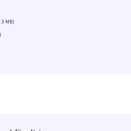
, 3 MB)
)