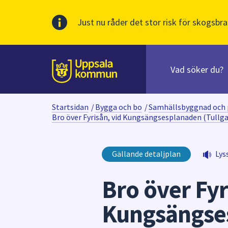
Just nu råder det stor risk för skogsbra
Sök
efter
huvudinnehåll
innehåll
Till sidans
på
webbplatsen.
Startsidan
/
Bygga och bo
/
Samhällsbyggnad och 
När
Bro över Fyrisån, vid Kungsängsesplanaden (Tullg
du
börjar
skriva
Gällande detaljplan
Lys
i
sökfältet
Bro över Fyr
kommer
sökförslag
Kungsängses
att
presenteras