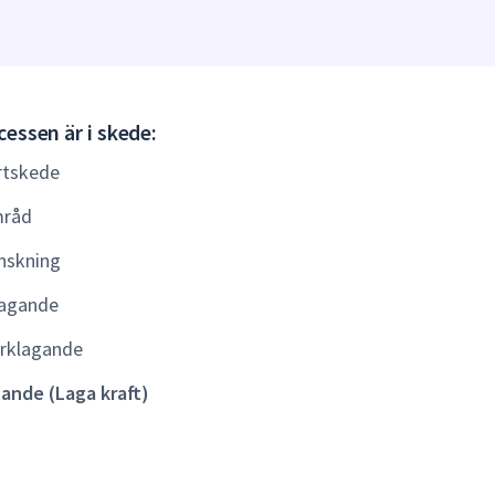
Gällande
essen är i skede:
(Laga
rtskede
kraft)
råd
nskning
agande
rklagande
lande (Laga kraft)