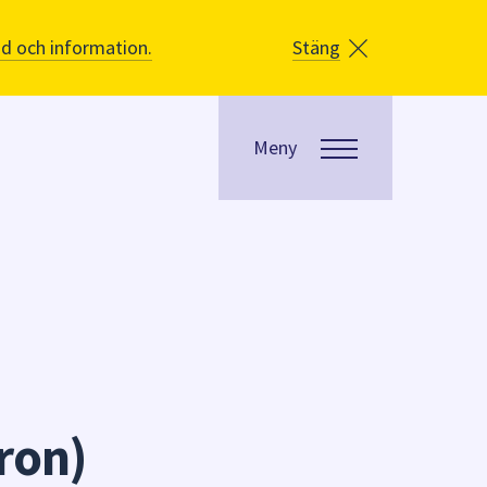
åd och information.
Stäng
Meny
ron)