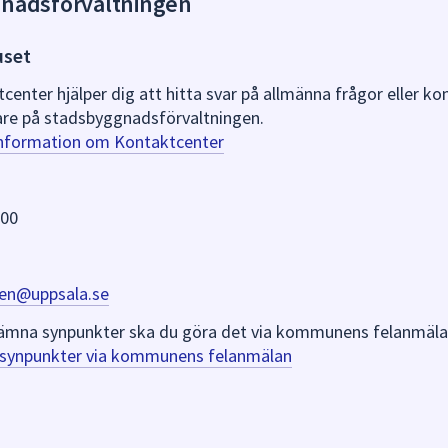
gnadsförvaltningen
uset
nter hjälper dig att hitta svar på allmänna frågor eller k
re på stadsbyggnadsförvaltningen.
information om Kontaktcenter
 00
en@uppsala.se
er lämna synpunkter ska du göra det via kommunens felanmäla
a synpunkter via kommunens felanmälan