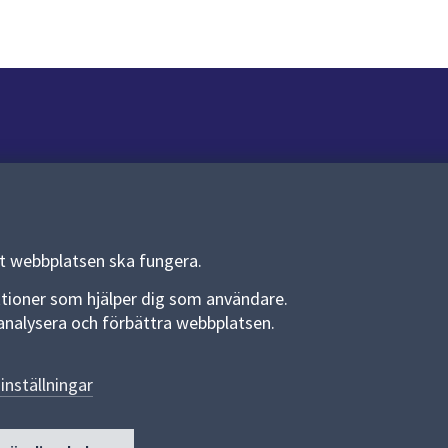
Om webbplatsen
Om webbplatsen
Allmänna handlingar och diarium
tt webbplatsen ska fungera.
Behandling av personuppgifter
funktioner som hjälper dig som användare.
an analysera och förbättra webbplatsen.
Kakor
Språk (other languages)
inställningar
Tillgänglighetsredogörelse