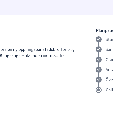
Planproc
Sta
göra en ny öppningsbar stadsbro för bil-,
Sam
d Kungsängsesplanaden inom Södra
Gra
Ant
Öve
Gäl