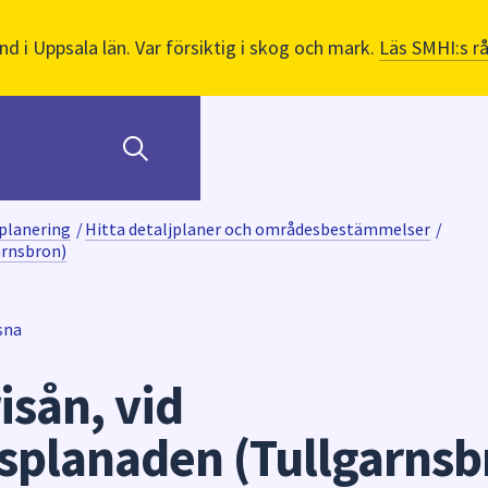
nd i Uppsala län. Var försiktig i skog och mark.
Läs SMHI:s r
planering
/
Hitta detaljplaner och områdesbestämmelser
/
arnsbron)
sna
isån, vid
planaden (Tullgarnsb