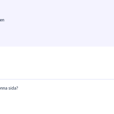
en
enna sida?