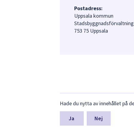
Postadress:
Uppsala kommun
Stadsbyggnadsförvaltning
753 75 Uppsala
Lämna
Hade du nytta av innehållet på d
synpunkter
för
denna
Nej
sida