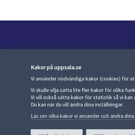
Kontakt
Kontaktcenter:
018-727 00 00
Kakor på uppsala.se
E-post:
uppsala.kommun@uppsala.se
Vi använder nödvändiga kakor (cookies) för a
Vi skulle vilja sätta lite fler kakor för olika 
Fler kontaktvägar
Vi vill också sätta kakor för statistik så vi k
Du kan när du vill ändra dina inställningar.
Pressrum
Läs om vilka kakor vi använder och ändra dina 
Nyheter och pressmeddelanden
Till