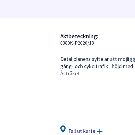
under
fältet.
Använd
piltangenterna
för
Aktbeteckning:
att
0380K-P2020/13
navigera
mellan
Detaljplanens syfte är att möjlig
sökförslagen
gång- och cykeltrafik i höjd me
och
Åstråket.
enter
för
att
välja
något
av
dem.
Fäll ut karta