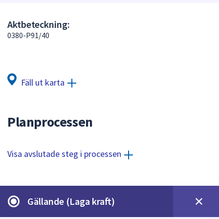
att
presenteras
Aktbeteckning:
under
0380-P91/40
fältet.
Använd
piltangenterna
för
Fäll ut karta
att
navigera
mellan
Planprocessen
sökförslagen
och
enter
Visa avslutade steg i processen
för
att
välja
något
Gällande (Laga kraft)
av