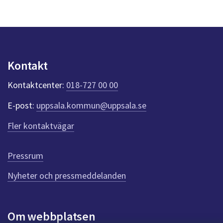
s
y
n
p
u
n
Kontakt
k
t
Kontaktcenter:
018-727 00 00
e
r
E-post:
uppsala.kommun@uppsala.se
f
ö
Fler kontaktvägar
r
d
e
Pressrum
n
n
Nyheter och pressmeddelanden
a
s
i
Om webbplatsen
d