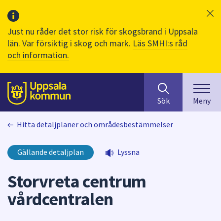
Just nu råder det stor risk för skogsbrand i Uppsala
län. Var försiktig i skog och mark.
Läs SMHI:s råd
och information.
Sök
huvudinnehåll
efter
Till sidans
Sök
Meny
innehåll
på
Hitta detaljplaner och områdesbestämmelser
webbplatsen.
När
du
Gällande detaljplan
Lyssna
börjar
skriva
Storvreta centrum
i
vårdcentralen
sökfältet
kommer
sökförslag