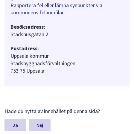
Rapportera fel eller lämna synpunkter via
kommunens felanmälan
Besöksadress:
Stadshusgatan 2
Postadress:
Uppsala kommun
Stadsbyggnadsförvaltningen
753 75 Uppsala
L
Hade du nytta av innehållet på denna sida?
ä
m
n
Nej
a