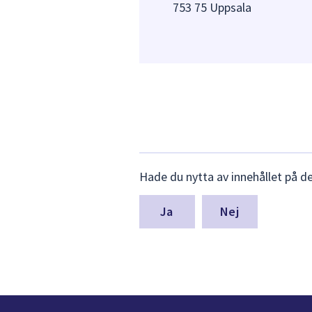
753 75 Uppsala
Lämna
Hade du nytta av innehållet på d
synpunkter
för
denna
Nej
sida