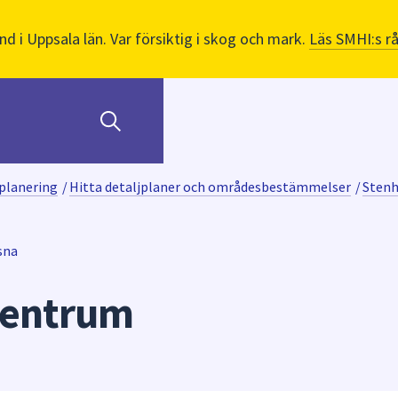
nd i Uppsala län. Var försiktig i skog och mark.
Läs SMHI:s r
planering
/
Hitta detaljplaner och områdesbestämmelser
/
Sten
sna
centrum