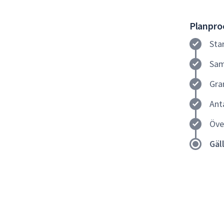
Planproc
Sta
Sam
Gra
Ant
Öve
Gäl