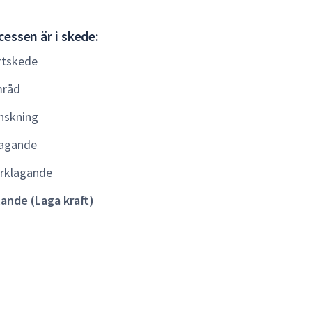
Gällande
essen är i skede:
(Laga
rtskede
kraft)
råd
nskning
agande
rklagande
lande (Laga kraft)