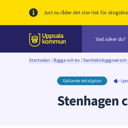
Just nu råder det stor risk för skogsbra
Sök
efter
huvudinnehåll
innehåll
Till sidans
på
webbplatsen.
Startsidan
/
Bygga och bo
/
Samhällsbyggnad och 
När
du
börjar
Gällande detaljplan
Lys
skriva
i
Stenhagen 
sökfältet
kommer
sökförslag
att
presenteras