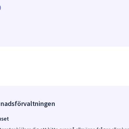
)
gnadsförvaltningen
uset