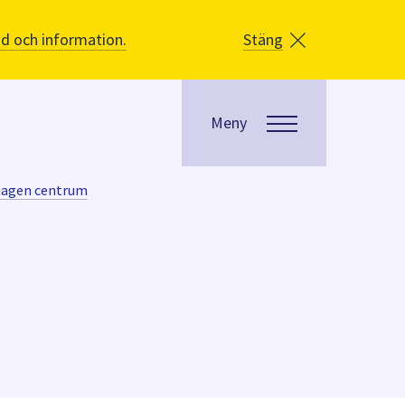
åd och information.
Stäng
Meny
hagen centrum