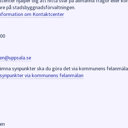
nter hjälper dig att hitta svar på allmänna frågor eller k
re på stadsbyggnadsförvaltningen.
information om Kontaktcenter
 00
en@uppsala.se
er lämna synpunkter ska du göra det via kommunens felanmäla
a synpunkter via kommunens felanmälan
en