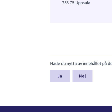
753 75 Uppsala
Lämna
Hade du nytta av innehållet på d
synpunkter
för
denna
Nej
sida