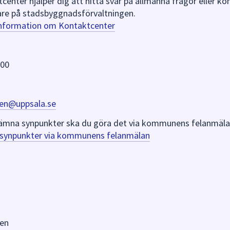
nter hjälper dig att hitta svar på allmänna frågor eller k
re på stadsbyggnadsförvaltningen.
information om Kontaktcenter
 00
en@uppsala.se
er lämna synpunkter ska du göra det via kommunens felanmäla
a synpunkter via kommunens felanmälan
en