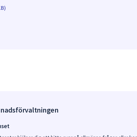
KB)
gnadsförvaltningen
uset