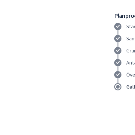
Planproc
Sta
Sam
Gra
Ant
Öve
Gäl