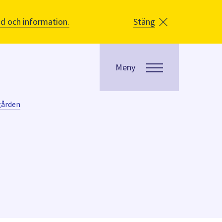
åd och information.
Stäng
Meny
gården