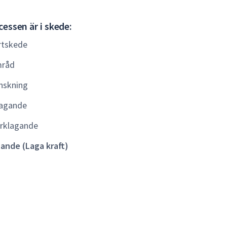
Gällande
essen är i skede:
(Laga
rtskede
kraft)
råd
nskning
agande
rklagande
lande (Laga kraft)