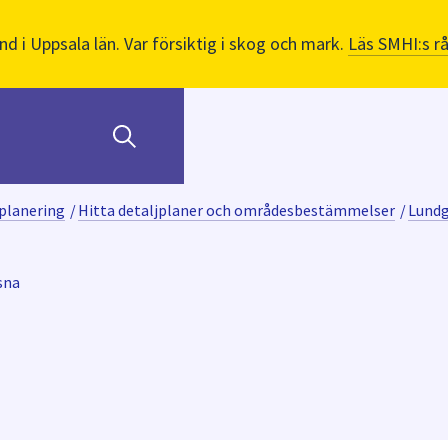
nd i Uppsala län. Var försiktig i skog och mark.
Läs SMHI:s r
planering
/
Hitta detaljplaner och områdesbestämmelser
/
Lund
sna