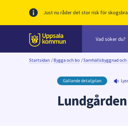
Just nu råder det stor risk för skogsbra
Sök
efter
huvudinnehåll
innehåll
Till sidans
på
webbplatsen.
Startsidan
/
Bygga och bo
/
Samhällsbyggnad och 
När
du
börjar
Gällande detaljplan
Lys
skriva
i
Lundgården
sökfältet
kommer
sökförslag
att
presenteras