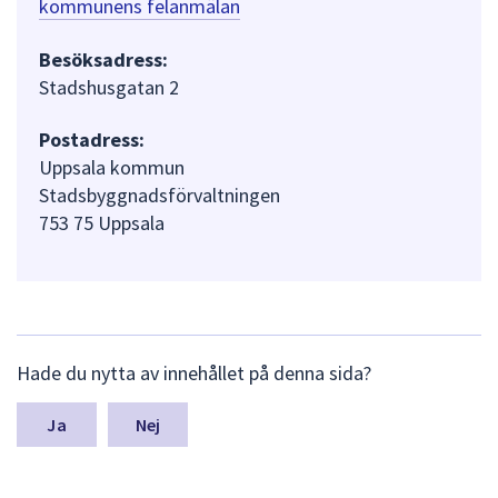
kommunens felanmälan
Besöksadress:
Stadshusgatan 2
Postadress:
Uppsala kommun
Stadsbyggnadsförvaltningen
753 75 Uppsala
L
Hade du nytta av innehållet på denna sida?
ä
m
n
Nej
a
s
y