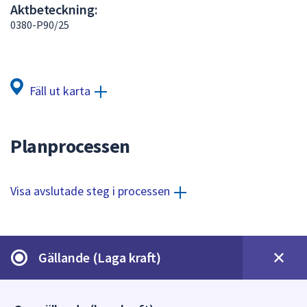
Aktbeteckning:
att
0380-P90/25
presenteras
under
fältet.
Använd
Fäll ut karta
piltangenterna
för
att
Planprocessen
navigera
mellan
sökförslagen
Visa avslutade steg i processen
och
enter
för
att
Gällande (Laga kraft)
välja
något
av