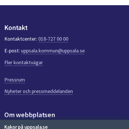
n
p
u
n
Kontakt
k
t
Kontaktcenter:
018-727 00 00
e
r
E-post:
uppsala.kommun@uppsala.se
f
ö
Fler kontaktvägar
r
d
e
Pressrum
n
n
Nyheter och pressmeddelanden
a
s
i
Om webbplatsen
d
a
Om webbplatsen
Kakor på uppsala.se