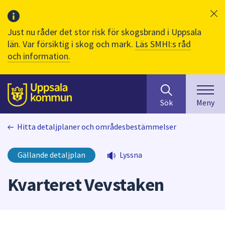
Just nu råder det stor risk för skogsbrand i Uppsala
län. Var försiktig i skog och mark.
Läs SMHI:s råd
och information.
Sök
huvudinnehåll
efter
Till sidans
Sök
Meny
innehåll
på
Hitta detaljplaner och områdesbestämmelser
webbplatsen.
När
du
Gällande detaljplan
Lyssna
börjar
skriva
Kvarteret Vevstaken
i
sökfältet
kommer
sökförslag