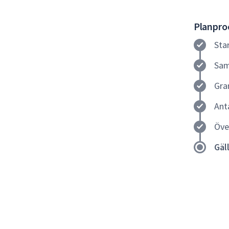
Planproc
Sta
Sam
Gra
Ant
Öve
Gäl