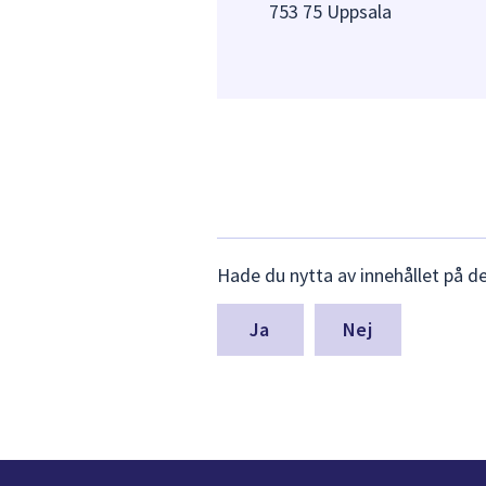
753 75 Uppsala
Lämna
Hade du nytta av innehållet på d
synpunkter
för
denna
Nej
sida