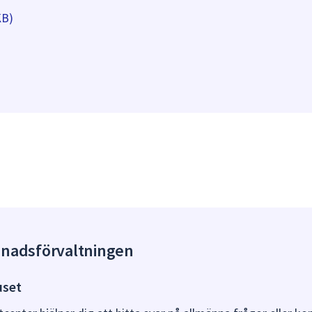
KB)
gnadsförvaltningen
uset