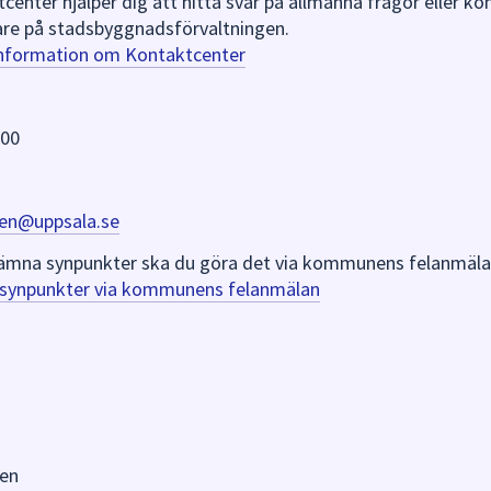
nter hjälper dig att hitta svar på allmänna frågor eller k
re på stadsbyggnadsförvaltningen.
information om Kontaktcenter
 00
en@uppsala.se
er lämna synpunkter ska du göra det via kommunens felanmäla
a synpunkter via kommunens felanmälan
en