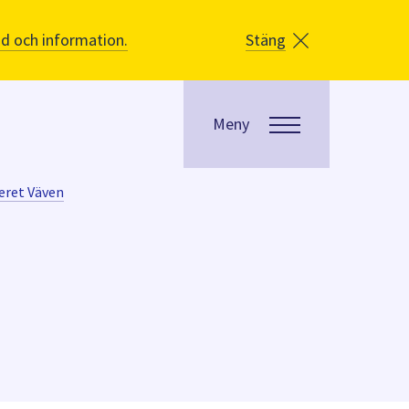
åd och information.
Stäng
Meny
eret Väven