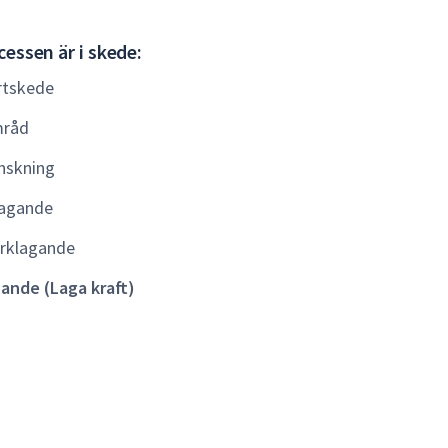
Gällande
essen är i skede:
(Laga
rtskede
kraft)
råd
nskning
agande
rklagande
lande (Laga kraft)