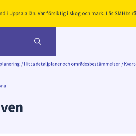
nd i Uppsala län. Var försiktig i skog och mark.
Läs SMHI:s r
planering
/
Hitta detaljplaner och områdesbestämmelser
/
Kvart
sna
även