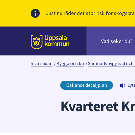
Just nu råder det stor risk för skogsbra
Sök
efter
huvudinnehåll
innehåll
Till sidans
på
webbplatsen.
Startsidan
/
Bygga och bo
/
Samhällsbyggnad och 
När
du
börjar
Gällande detaljplan
Lys
skriva
i
Kvarteret K
sökfältet
kommer
sökförslag
att
presenteras