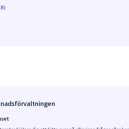
KB)
gnadsförvaltningen
uset