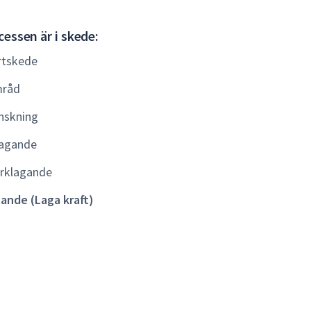
Gällande
essen är i skede:
(Laga
rtskede
kraft)
råd
nskning
agande
rklagande
lande (Laga kraft)