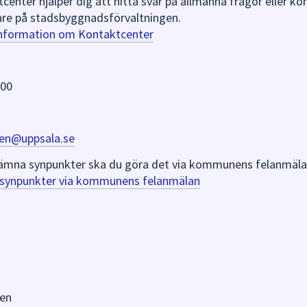
nter hjälper dig att hitta svar på allmänna frågor eller k
re på stadsbyggnadsförvaltningen.
information om Kontaktcenter
 00
en@uppsala.se
er lämna synpunkter ska du göra det via kommunens felanmäla
a synpunkter via kommunens felanmälan
en