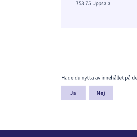
753 75 Uppsala
Lämna
Hade du nytta av innehållet på d
synpunkter
för
denna
Nej
sida