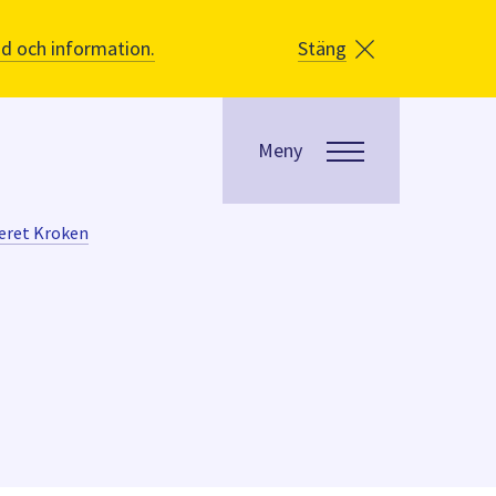
åd och information.
Stäng
Meny
eret Kroken