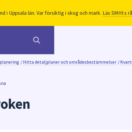
nd i Uppsala län. Var försiktig i skog och mark.
Läs SMHI:s r
planering
/
Hitta detaljplaner och områdesbestämmelser
/
Kvart
sna
roken