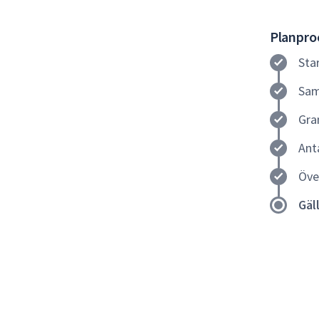
Planproc
Sta
Sam
Gra
Ant
Öve
Gäl