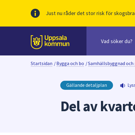
Just nu råder det stor risk för skogsbra
Sök
efter
huvudinnehåll
innehåll
Till sidans
på
webbplatsen.
Startsidan
/
Bygga och bo
/
Samhällsbyggnad och 
När
du
börjar
Gällande detaljplan
Lys
skriva
i
Del av kvar
sökfältet
kommer
sökförslag
att
presenteras