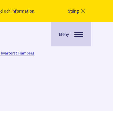
åd och information.
Stäng
Meny
v kvarteret Hamberg