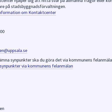
nter hjälper dig att hitta svar på allmänna frågor eller k
re på stadsbyggnadsförvaltningen.
information om Kontaktcenter
 00
en@uppsala.se
er lämna synpunkter ska du göra det via kommunens felanmäla
a synpunkter via kommunens felanmälan
en