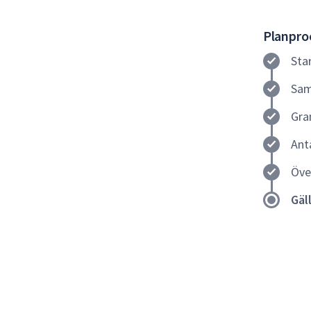
Planproc
Sta
Sam
Gra
Ant
Öve
Gäl