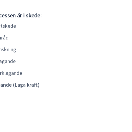
Gällande
essen är i skede:
(Laga
rtskede
kraft)
råd
nskning
agande
rklagande
lande (Laga kraft)