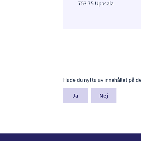
753 75 Uppsala
Lämna
Hade du nytta av innehållet på d
synpunkter
för
denna
Nej
sida