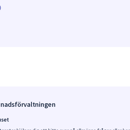
)
gnadsförvaltningen
uset