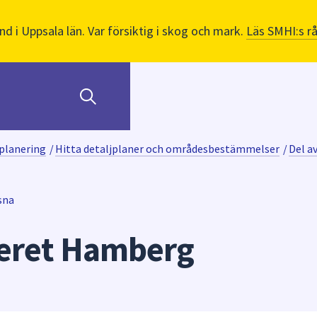
nd i Uppsala län. Var försiktig i skog och mark.
Läs SMHI:s r
planering
/
Hitta detaljplaner och områdesbestämmelser
/
Del a
sna
teret Hamberg