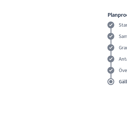
Planproc
Sta
Sam
Gra
Ant
Öve
Gäl