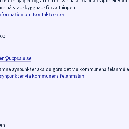
nter hjälper dig att hitta svar på allmänna frågor eller k
re på stadsbyggnadsförvaltningen.
information om Kontaktcenter
 00
en@uppsala.se
er lämna synpunkter ska du göra det via kommunens felanmäla
a synpunkter via kommunens felanmälan
en