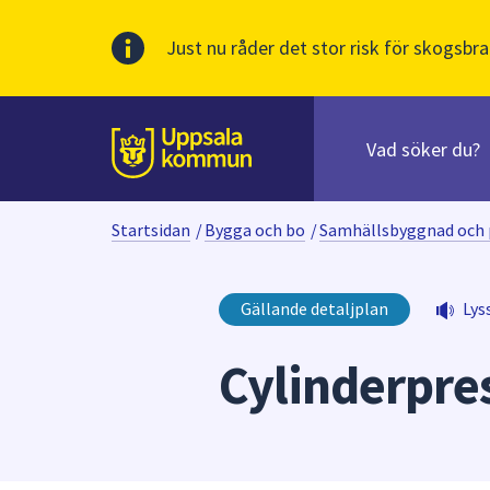
Just nu råder det stor risk för skogsbra
Sök
efter
huvudinnehåll
innehåll
Till sidans
på
webbplatsen.
Startsidan
/
Bygga och bo
/
Samhällsbyggnad och 
När
du
börjar
Gällande detaljplan
Lys
skriva
i
Cylinderpre
sökfältet
kommer
sökförslag
att
presenteras