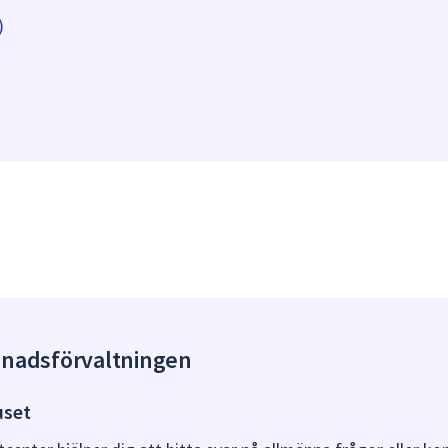
)
gnadsförvaltningen
uset