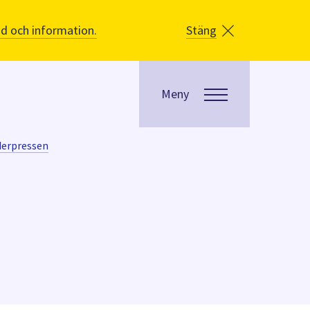
åd och information.
Stäng
Meny
derpressen