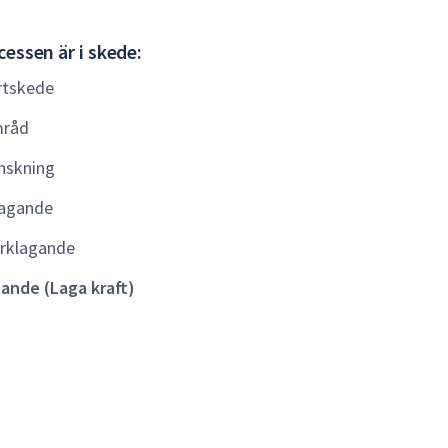
Gällande
essen är i skede:
(Laga
rtskede
kraft)
råd
nskning
agande
rklagande
lande (Laga kraft)