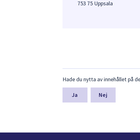
753 75 Uppsala
Lämna
Hade du nytta av innehållet på d
synpunkter
för
denna
Nej
sida