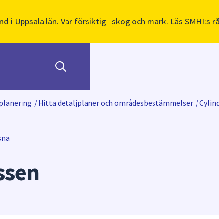
nd i Uppsala län. Var försiktig i skog och mark.
Läs SMHI:s r
planering
/
Hitta detaljplaner och områdesbestämmelser
/
Cylin
sna
ssen