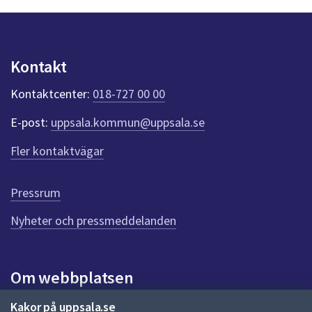
n
p
u
n
Kontakt
k
t
Kontaktcenter:
018-727 00 00
e
r
E-post:
uppsala.kommun@uppsala.se
f
ö
Fler kontaktvägar
r
d
e
Pressrum
n
n
Nyheter och pressmeddelanden
a
s
i
Om webbplatsen
d
a
Om webbplatsen
Kakor på uppsala.se