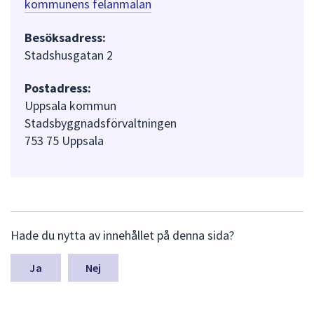
kommunens felanmälan
Besöksadress:
Stadshusgatan 2
Postadress:
Uppsala kommun
Stadsbyggnadsförvaltningen
753 75 Uppsala
L
Hade du nytta av innehållet på denna sida?
ä
m
n
Nej
a
s
y