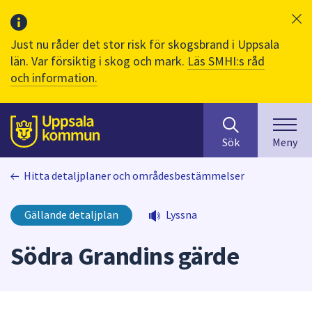
Just nu råder det stor risk för skogsbrand i Uppsala
län. Var försiktig i skog och mark.
Läs SMHI:s råd
och information.
Sök
huvudinnehåll
efter
Till sidans
Sök
Meny
innehåll
på
Hitta detaljplaner och områdesbestämmelser
webbplatsen.
När
du
Gällande detaljplan
Lyssna
börjar
skriva
Södra Grandins gärde
i
sökfältet
kommer
sökförslag