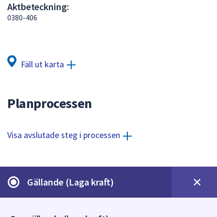
Aktbeteckning:
att
0380-406
presenteras
under
fältet.
Använd
Fäll ut karta
piltangenterna
för
att
Planprocessen
navigera
mellan
sökförslagen
Visa avslutade steg i processen
och
enter
för
att
Gällande (Laga kraft)
välja
något
av