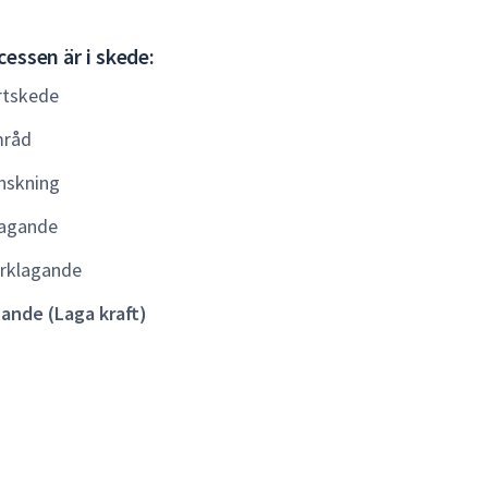
Gällande
essen är i skede:
(Laga
rtskede
kraft)
råd
nskning
agande
rklagande
lande (Laga kraft)