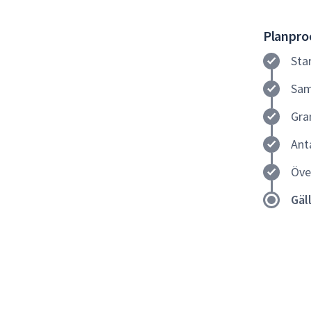
Planproc
Sta
Sam
Gra
Ant
Öve
Gäl