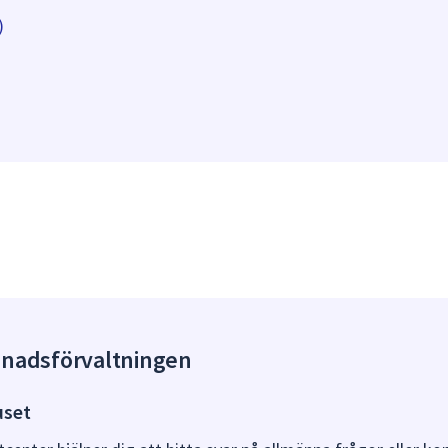
)
gnadsförvaltningen
uset