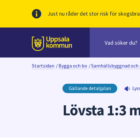
Just nu råder det stor risk för skogsbra
Sök
efter
huvudinnehåll
innehåll
Till sidans
på
webbplatsen.
Startsidan
/
Bygga och bo
/
Samhällsbyggnad och 
När
du
börjar
Gällande detaljplan
Lys
skriva
i
Lövsta 1:3 m
sökfältet
kommer
sökförslag
att
presenteras