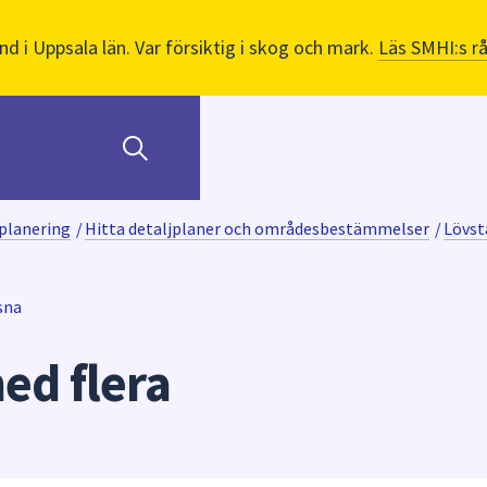
nd i Uppsala län. Var försiktig i skog och mark.
Läs SMHI:s r
planering
/
Hitta detaljplaner och områdesbestämmelser
/
Lövst
sna
ed flera