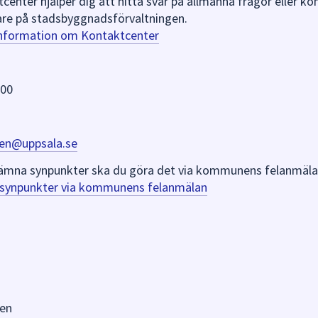
nter hjälper dig att hitta svar på allmänna frågor eller k
re på stadsbyggnadsförvaltningen.
information om Kontaktcenter
 00
en@uppsala.se
er lämna synpunkter ska du göra det via kommunens felanmäla
a synpunkter via kommunens felanmälan
en