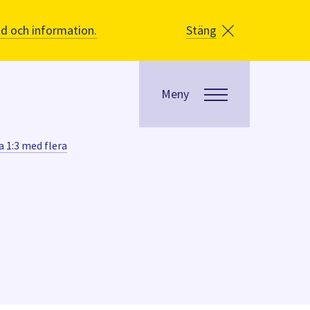
åd och information.
Stäng
Meny
a 1:3 med flera