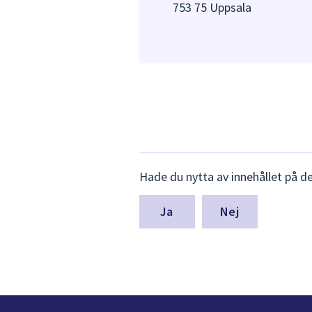
753 75 Uppsala
Lämna
Hade du nytta av innehållet på d
synpunkter
för
denna
Nej
sida