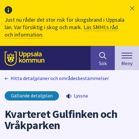
Just nu råder det stor risk för skogsbrand i Uppsala
län. Var försiktig i skog och mark.
Läs SMHI:s råd
och information.
Sök
huvudinnehåll
efter
Till sidans
Sök
Meny
innehåll
på
Hitta detaljplaner och områdesbestämmelser
webbplatsen.
När
du
Gällande detaljplan
Lyssna
börjar
skriva
Kvarteret Gulfinken och
i
Vråkparken
sökfältet
kommer
sökförslag