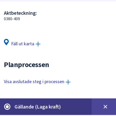
att
presenteras
Aktbeteckning:
under
0380-409
fältet.
Använd
piltangenterna
för
Fäll ut karta
att
navigera
mellan
Planprocessen
sökförslagen
och
enter
Visa avslutade steg i processen
för
att
välja
något
Gällande (Laga kraft)
av