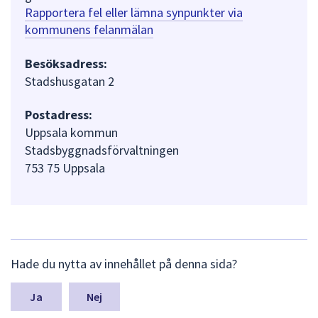
Rapportera fel eller lämna synpunkter via
kommunens felanmälan
Besöksadress:
Stadshusgatan 2
Postadress:
Uppsala kommun
Stadsbyggnadsförvaltningen
753 75 Uppsala
L
Hade du nytta av innehållet på denna sida?
ä
m
n
Nej
a