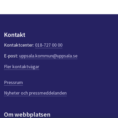
s
y
n
p
u
n
Kontakt
k
t
Kontaktcenter:
018-727 00 00
e
r
E-post:
uppsala.kommun@uppsala.se
f
ö
Fler kontaktvägar
r
d
e
Pressrum
n
n
Nyheter och pressmeddelanden
a
s
i
Om webbplatsen
d