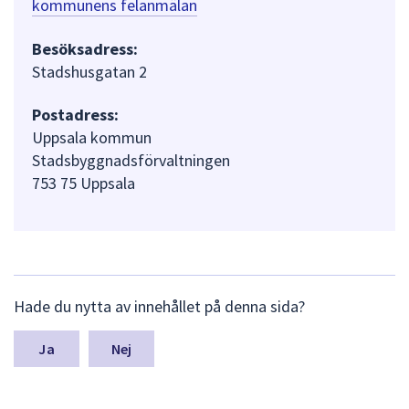
kommunens felanmälan
Besöksadress:
Stadshusgatan 2
Postadress:
Uppsala kommun
Stadsbyggnadsförvaltningen
753 75 Uppsala
L
Hade du nytta av innehållet på denna sida?
ä
m
n
Nej
a
s
y