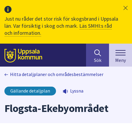
Just nu råder det stor risk för skogsbrand i Uppsala
län. Var försiktig i skog och mark.
Läs SMHI:s råd
och information.
Sök
huvudinnehåll
efter
Till sidans
Sök
Meny
innehåll
på
Hitta detaljplaner och områdesbestämmelser
webbplatsen.
När
du
Gällande detaljplan
Lyssna
börjar
skriva
Flogsta-Ekebyområdet
i
sökfältet
kommer
sökförslag