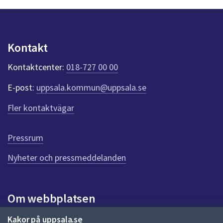
n
p
u
n
Kontakt
k
t
Kontaktcenter:
018-727 00 00
e
r
E-post:
uppsala.kommun@uppsala.se
f
ö
Fler kontaktvägar
r
d
e
Pressrum
n
n
Nyheter och pressmeddelanden
a
s
i
Om webbplatsen
d
a
Om webbplatsen
Kakor på uppsala.se