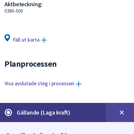
Aktbeteckning:
att
0380-500
presenteras
under
fältet.
Använd
Fäll ut karta
piltangenterna
för
att
Planprocessen
navigera
mellan
sökförslagen
Visa avslutade steg i processen
och
enter
för
att
Gällande (Laga kraft)
välja
något
av