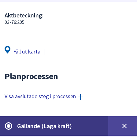
att
presenteras
Aktbeteckning:
under
03-76:205
fältet.
Använd
piltangenterna
för
Fäll ut karta
att
navigera
mellan
Planprocessen
sökförslagen
och
enter
Visa avslutade steg i processen
för
att
välja
något
Gällande (Laga kraft)
av