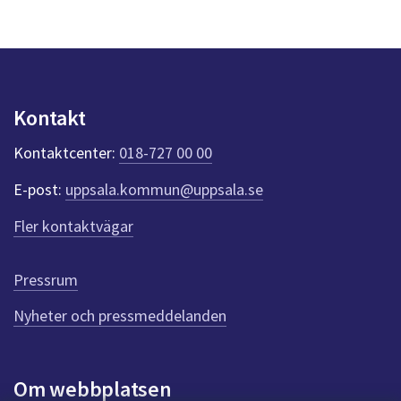
s
y
n
p
u
n
Kontakt
k
t
Kontaktcenter:
018-727 00 00
e
r
E-post:
uppsala.kommun@uppsala.se
f
ö
Fler kontaktvägar
r
d
e
Pressrum
n
n
Nyheter och pressmeddelanden
a
s
i
Om webbplatsen
d