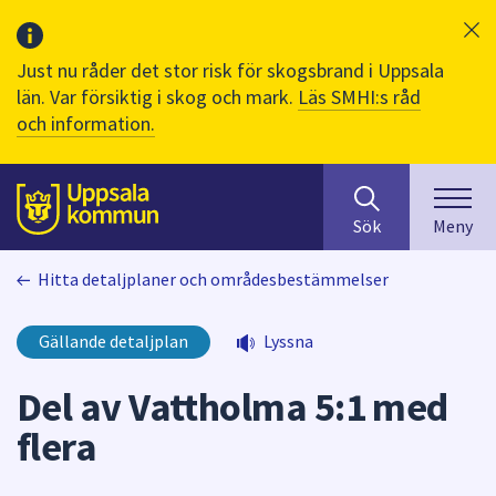
Just nu råder det stor risk för skogsbrand i Uppsala
län. Var försiktig i skog och mark.
Läs SMHI:s råd
och information.
Sök
huvudinnehåll
efter
Till sidans
Sök
Meny
innehåll
på
Hitta detaljplaner och områdesbestämmelser
webbplatsen.
När
du
Gällande detaljplan
Lyssna
börjar
skriva
Del av Vattholma 5:1 med
i
flera
sökfältet
kommer
sökförslag