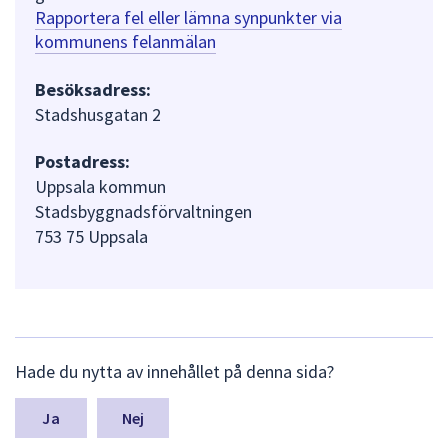
Rapportera fel eller lämna synpunkter via
kommunens felanmälan
Besöksadress:
Stadshusgatan 2
Postadress:
Uppsala kommun
Stadsbyggnadsförvaltningen
753 75 Uppsala
L
Hade du nytta av innehållet på denna sida?
ä
m
n
Nej
a