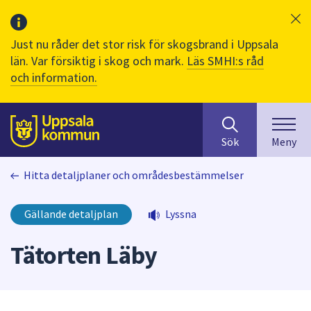
Just nu råder det stor risk för skogsbrand i Uppsala
län. Var försiktig i skog och mark.
Läs SMHI:s råd
och information.
Sök
huvudinnehåll
efter
Till sidans
Sök
Meny
innehåll
på
Hitta detaljplaner och områdesbestämmelser
webbplatsen.
När
du
Gällande detaljplan
Lyssna
börjar
skriva
Tätorten Läby
i
sökfältet
kommer
sökförslag