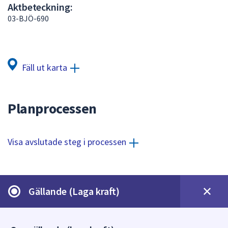
Aktbeteckning:
att
03-BJÖ-690
presenteras
under
fältet.
Använd
Fäll ut karta
piltangenterna
för
att
Planprocessen
navigera
mellan
sökförslagen
Visa avslutade steg i processen
och
enter
för
att
Gällande (Laga kraft)
välja
något
av