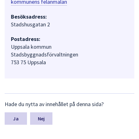
kommunens felanmälan
Besöksadress:
Stadshusgatan 2
Postadress:
Uppsala kommun
Stadsbyggnadsförvaltningen
753 75 Uppsala
L
Hade du nytta av innehållet på denna sida?
ä
m
n
Nej
a
s
y