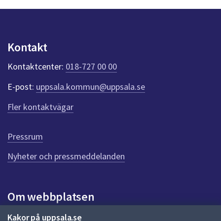
n
p
u
n
Kontakt
k
t
Kontaktcenter:
018-727 00 00
e
r
E-post:
uppsala.kommun@uppsala.se
f
ö
Fler kontaktvägar
r
d
e
Pressrum
n
n
Nyheter och pressmeddelanden
a
s
i
Om webbplatsen
d
a
Om webbplatsen
Kakor på uppsala.se