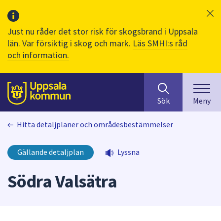
Just nu råder det stor risk för skogsbrand i Uppsala
län. Var försiktig i skog och mark.
Läs SMHI:s råd
och information.
Sök
huvudinnehåll
efter
Till sidans
Sök
Meny
innehåll
på
Hitta detaljplaner och områdesbestämmelser
webbplatsen.
När
du
Gällande detaljplan
Lyssna
börjar
skriva
Södra Valsätra
i
sökfältet
kommer
sökförslag