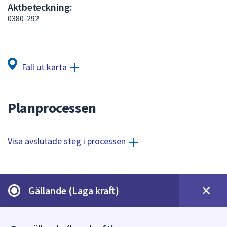
Aktbeteckning:
att
0380-292
presenteras
under
fältet.
Använd
Fäll ut karta
piltangenterna
för
att
Planprocessen
navigera
mellan
sökförslagen
Visa avslutade steg i processen
och
enter
för
att
Gällande (Laga kraft)
välja
något
av