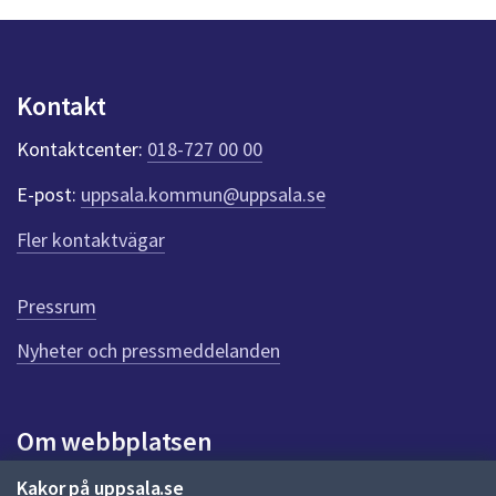
n
p
u
n
Kontakt
k
t
Kontaktcenter:
018-727 00 00
e
r
E-post:
uppsala.kommun@uppsala.se
f
ö
Fler kontaktvägar
r
d
e
Pressrum
n
n
Nyheter och pressmeddelanden
a
s
i
Om webbplatsen
d
a
Om webbplatsen
Kakor på uppsala.se