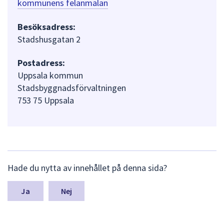
kommunens felanmälan
Besöksadress:
Stadshusgatan 2
Postadress:
Uppsala kommun
Stadsbyggnadsförvaltningen
753 75 Uppsala
L
Hade du nytta av innehållet på denna sida?
ä
m
n
Nej
a
s
y