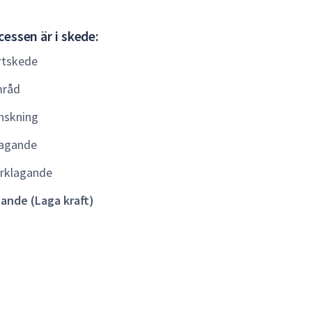
Gällande
essen är i skede:
(Laga
rtskede
kraft)
råd
nskning
agande
rklagande
lande (Laga kraft)