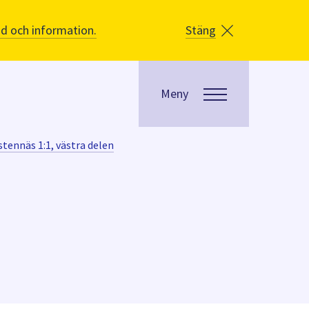
åd och information.
Stäng
Meny
stennäs 1:1, västra delen