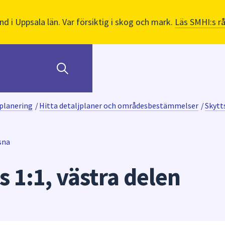
nd i Uppsala län. Var försiktig i skog och mark.
Läs SMHI:s r
planering
/
Hitta detaljplaner och områdesbestämmelser
/
Skytt
sna
 1:1, västra delen