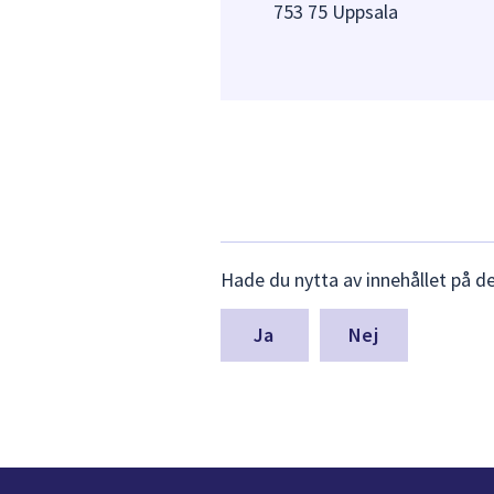
753 75 Uppsala
Lämna
Hade du nytta av innehållet på d
synpunkter
för
denna
Nej
sida