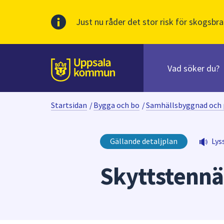
Just nu råder det stor risk för skogsbra
Sök
efter
huvudinnehåll
innehåll
Till sidans
på
webbplatsen.
Startsidan
/
Bygga och bo
/
Samhällsbyggnad och 
När
du
börjar
Gällande detaljplan
Lys
skriva
i
Skyttstennäs
sökfältet
kommer
sökförslag
att
presenteras