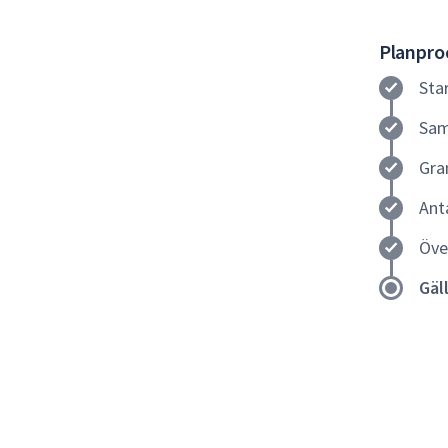
Planproc
Sta
Sam
Gra
Ant
Öve
Gäl