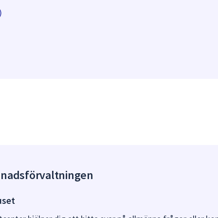
)
gnadsförvaltningen
uset