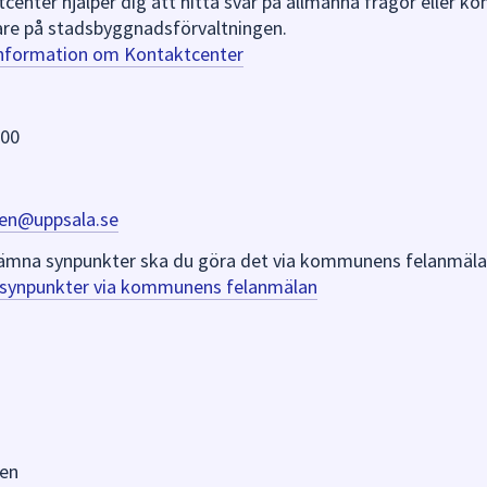
nter hjälper dig att hitta svar på allmänna frågor eller k
re på stadsbyggnadsförvaltningen.
information om Kontaktcenter
 00
en@uppsala.se
er lämna synpunkter ska du göra det via kommunens felanmäla
a synpunkter via kommunens felanmälan
en