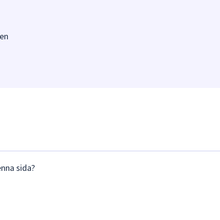
en
enna sida?