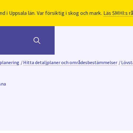
nd i Uppsala län. Var försiktig i skog och mark.
Läs SMHI:s r
planering
/
Hitta detaljplaner och områdesbestämmelser
/
Lövst
sna