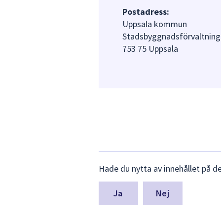
Postadress:
Uppsala kommun
Stadsbyggnadsförvaltning
753 75 Uppsala
Lämna
Hade du nytta av innehållet på d
synpunkter
för
denna
Nej
sida