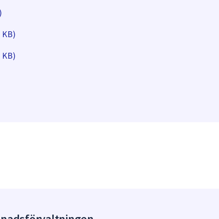
)
8 KB)
8 KB)
gnadsförvaltningen