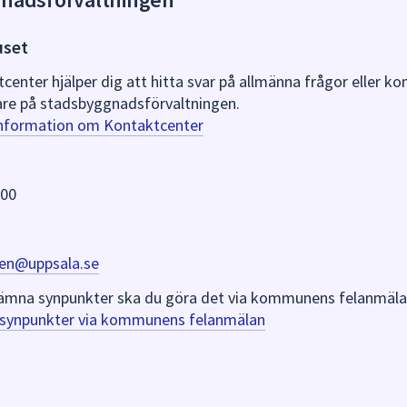
uset
nter hjälper dig att hitta svar på allmänna frågor eller k
re på stadsbyggnadsförvaltningen.
information om Kontaktcenter
 00
en@uppsala.se
er lämna synpunkter ska du göra det via kommunens felanmäla
a synpunkter via kommunens felanmälan