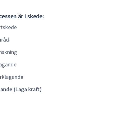
Gällande
essen är i skede:
(Laga
rtskede
kraft)
råd
nskning
agande
rklagande
lande (Laga kraft)