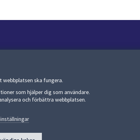
Om webbplatsen
Om webbplatsen
Allmänna handlingar och diarium
tt webbplatsen ska fungera.
Behandling av personuppgifter
funktioner som hjälper dig som användare.
an analysera och förbättra webbplatsen.
Kakor
Språk (other languages)
inställningar
Tillgänglighetsredogörelse