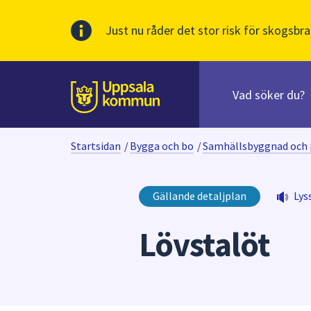
Just nu råder det stor risk för skogsbra
Sök
efter
huvudinnehåll
innehåll
Till sidans
på
webbplatsen.
Startsidan
/
Bygga och bo
/
Samhällsbyggnad och 
När
du
börjar
Gällande detaljplan
Lys
skriva
i
Lövstalöt
sökfältet
kommer
sökförslag
att
presenteras