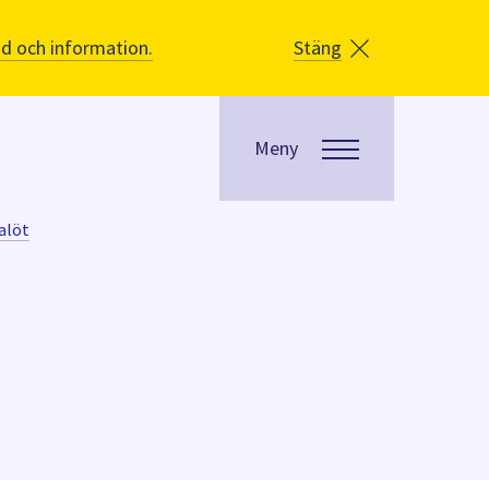
åd och information.
Stäng
Meny
alöt