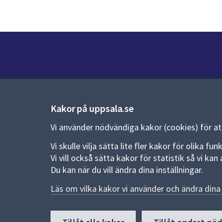
Kontakt
Kontaktcenter:
018-727 00 00
Kakor på uppsala.se
E-post:
uppsala.kommun@uppsala.se
Vi använder nödvändiga kakor (cookies) för a
Vi skulle vilja sätta lite fler kakor för olika 
Fler kontaktvägar
Vi vill också sätta kakor för statistik så vi k
Du kan när du vill ändra dina inställningar.
Pressrum
Läs om vilka kakor vi använder och ändra dina 
Nyheter och pressmeddelanden
Till