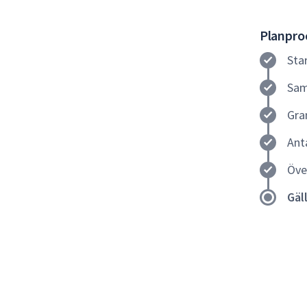
Planproc
Sta
Sam
Gra
Ant
Öve
Gäl