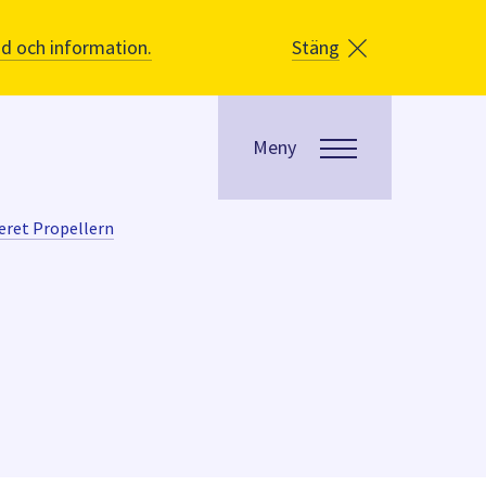
åd och information.
Stäng
Meny
eret Propellern