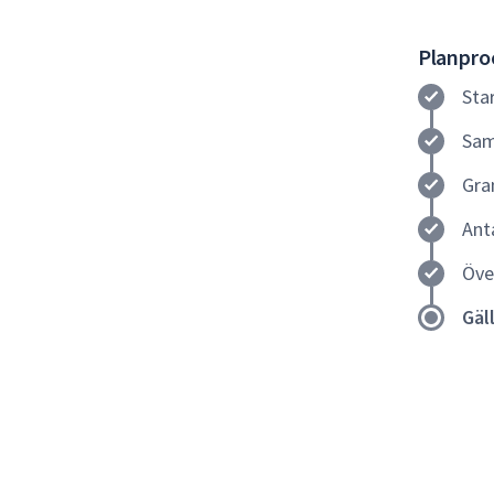
Planproc
Sta
Sam
Gra
Ant
Öve
Gäl