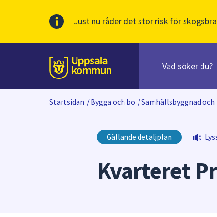
Just nu råder det stor risk för skogsbra
Sök
efter
huvudinnehåll
innehåll
Till sidans
på
webbplatsen.
Startsidan
/
Bygga och bo
/
Samhällsbyggnad och 
När
du
börjar
Gällande detaljplan
Lys
skriva
i
Kvarteret P
sökfältet
kommer
sökförslag
att
presenteras