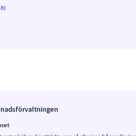
KB)
gnadsförvaltningen
uset