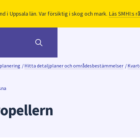
nd i Uppsala län. Var försiktig i skog och mark.
Läs SMHI:s r
planering
/
Hitta detaljplaner och områdesbestämmelser
/
Kvart
sna
ropellern