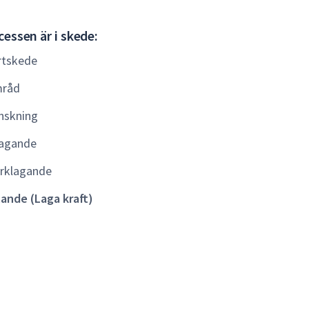
Gällande
essen är i skede:
(Laga
rtskede
kraft)
råd
nskning
agande
rklagande
lande (Laga kraft)