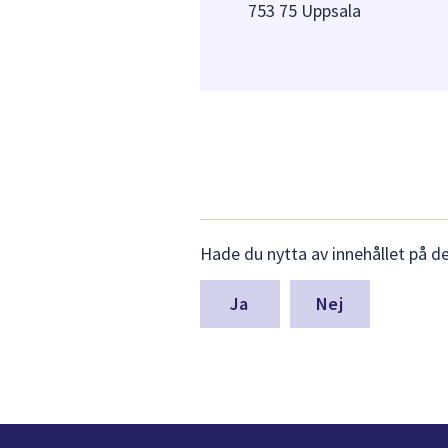
753 75 Uppsala
Lämna
Hade du nytta av innehållet på d
synpunkter
för
denna
Nej
sida