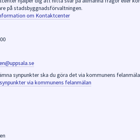
nter hjälper dig att hitta svar på allmänna frågor eller k
re på stadsbyggnadsförvaltningen.
information om Kontaktcenter
 00
en@uppsala.se
er lämna synpunkter ska du göra det via kommunens felanmäla
a synpunkter via kommunens felanmälan
en