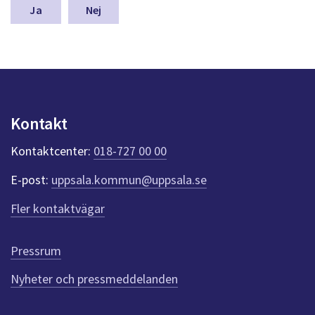
n
Nej
a
s
y
n
p
u
n
Kontakt
k
t
Kontaktcenter:
018-727 00 00
e
r
E-post:
uppsala.kommun@uppsala.se
f
ö
Fler kontaktvägar
r
d
e
Pressrum
n
n
Nyheter och pressmeddelanden
a
s