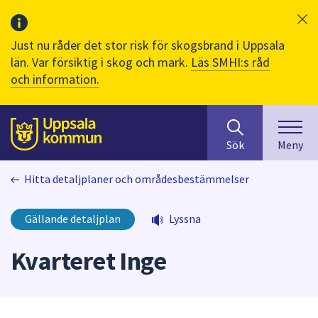
Just nu råder det stor risk för skogsbrand i Uppsala
län. Var försiktig i skog och mark.
Läs SMHI:s råd
och information.
Sök
huvudinnehåll
efter
Till sidans
Sök
Meny
innehåll
på
Hitta detaljplaner och områdesbestämmelser
webbplatsen.
När
du
Gällande detaljplan
Lyssna
börjar
skriva
Kvarteret Inge
i
sökfältet
kommer
sökförslag