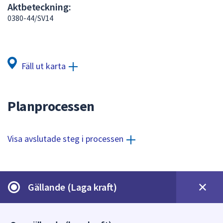
Aktbeteckning:
att
0380-44/SV14
presenteras
under
fältet.
Använd
Fäll ut karta
piltangenterna
för
att
Planprocessen
navigera
mellan
sökförslagen
Visa avslutade steg i processen
och
enter
för
att
Gällande (Laga kraft)
välja
något
av