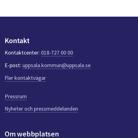
s
y
n
p
u
n
Kontakt
k
t
Kontaktcenter:
018-727 00 00
e
r
E-post:
uppsala.kommun@uppsala.se
f
ö
Fler kontaktvägar
r
d
e
Pressrum
n
n
Nyheter och pressmeddelanden
a
s
i
Om webbplatsen
d