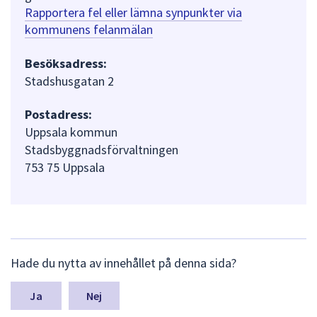
Rapportera fel eller lämna synpunkter via
kommunens felanmälan
Besöksadress:
Stadshusgatan 2
Postadress:
Uppsala kommun
Stadsbyggnadsförvaltningen
753 75 Uppsala
L
Hade du nytta av innehållet på denna sida?
ä
m
n
Nej
a