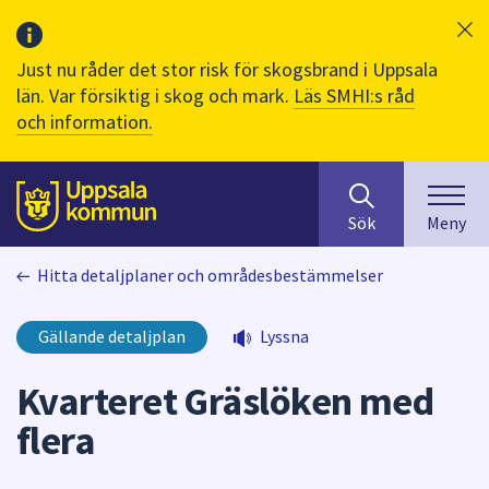
Just nu råder det stor risk för skogsbrand i Uppsala
län. Var försiktig i skog och mark.
Läs SMHI:s råd
och information.
Sök
huvudinnehåll
efter
Till sidans
Sök
Meny
innehåll
på
Hitta detaljplaner och områdesbestämmelser
webbplatsen.
När
du
Gällande detaljplan
Lyssna
börjar
skriva
Kvarteret Gräslöken med
i
flera
sökfältet
kommer
sökförslag