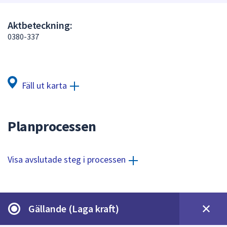
att
presenteras
Aktbeteckning:
under
0380-337
fältet.
Använd
piltangenterna
för
Fäll ut karta
att
navigera
mellan
Planprocessen
sökförslagen
och
enter
Visa avslutade steg i processen
för
att
välja
något
Gällande (Laga kraft)
av