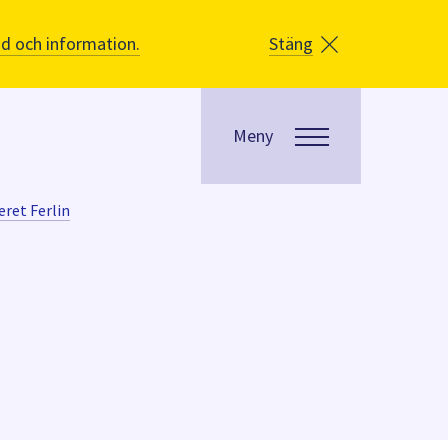
åd och information.
Stäng
Meny
eret Ferlin