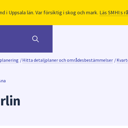
nd i Uppsala län. Var försiktig i skog och mark.
Läs SMHI:s r
planering
/
Hitta detaljplaner och områdesbestämmelser
/
Kvart
sna
rlin