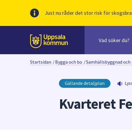
Just nu råder det stor risk för skogsbra
Sök
efter
huvudinnehåll
innehåll
Till sidans
på
webbplatsen.
Startsidan
/
Bygga och bo
/
Samhällsbyggnad och 
När
du
börjar
Gällande detaljplan
Lys
skriva
i
Kvarteret Fe
sökfältet
kommer
sökförslag
att
presenteras