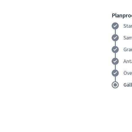
Planproc
Sta
Sam
Gra
Ant
Öve
Gäl