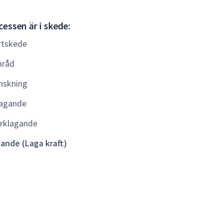
Gällande
essen är i skede:
(Laga
rtskede
kraft)
råd
nskning
agande
rklagande
lande (Laga kraft)