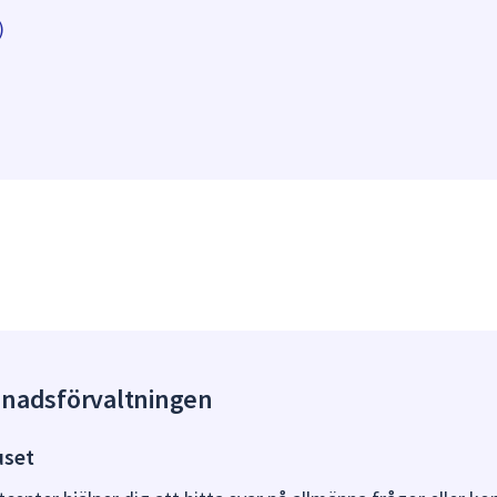
)
gnadsförvaltningen
uset