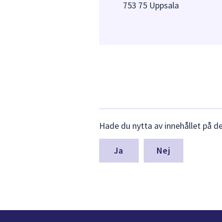
753 75 Uppsala
Lämna
Hade du nytta av innehållet på d
synpunkter
för
denna
Nej
sida