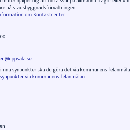
nter hjälper dig att hitta svar på allmänna frågor eller k
re på stadsbyggnadsförvaltningen.
information om Kontaktcenter
 00
en@uppsala.se
er lämna synpunkter ska du göra det via kommunens felanmäla
a synpunkter via kommunens felanmälan
en