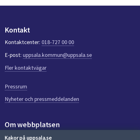
n
p
u
n
Kontakt
k
t
Kontaktcenter:
018-727 00 00
e
r
E-post:
uppsala.kommun@uppsala.se
f
ö
Fler kontaktvägar
r
d
e
Pressrum
n
n
Nyheter och pressmeddelanden
a
s
i
Om webbplatsen
d
a
Om webbplatsen
Kakor på uppsala.se