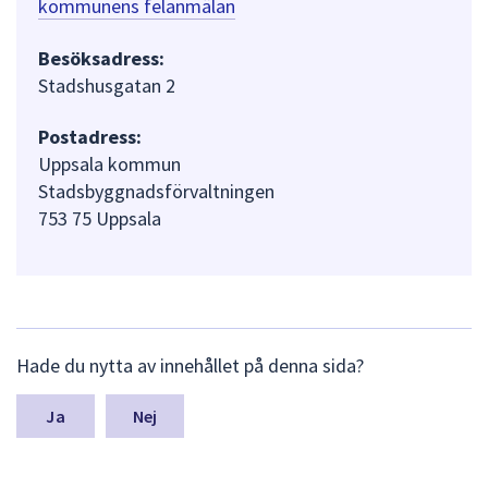
kommunens felanmälan
Besöksadress:
Stadshusgatan 2
Postadress:
Uppsala kommun
Stadsbyggnadsförvaltningen
753 75 Uppsala
L
Hade du nytta av innehållet på denna sida?
ä
m
n
Nej
a
s
y