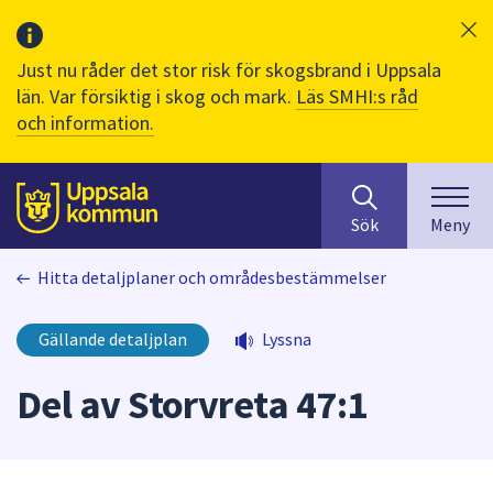
Just nu råder det stor risk för skogsbrand i Uppsala
län. Var försiktig i skog och mark.
Läs SMHI:s råd
och information.
Sök
huvudinnehåll
efter
Till sidans
Sök
Meny
innehåll
på
Hitta detaljplaner och områdesbestämmelser
webbplatsen.
När
du
Gällande detaljplan
Lyssna
börjar
skriva
Del av Storvreta 47:1
i
sökfältet
kommer
sökförslag