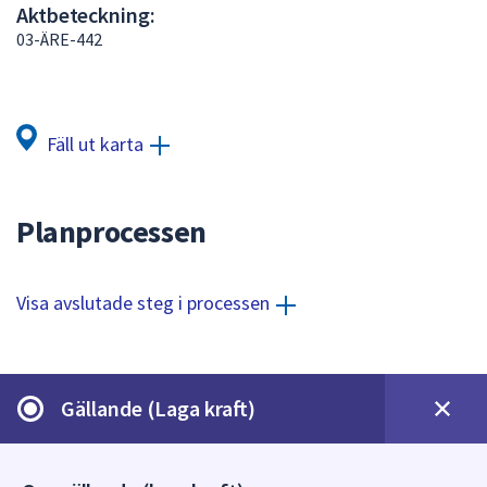
Aktbeteckning:
att
03-ÄRE-442
presenteras
under
fältet.
Använd
Fäll ut karta
piltangenterna
för
att
Planprocessen
navigera
mellan
sökförslagen
Visa avslutade steg i processen
och
enter
för
att
Gällande (Laga kraft)
välja
något
av