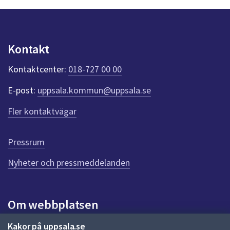
n
p
u
n
Kontakt
k
t
Kontaktcenter:
018-727 00 00
e
r
E-post:
uppsala.kommun@uppsala.se
f
ö
Fler kontaktvägar
r
d
e
Pressrum
n
n
Nyheter och pressmeddelanden
a
s
i
Om webbplatsen
d
a
Om webbplatsen
Kakor på uppsala.se