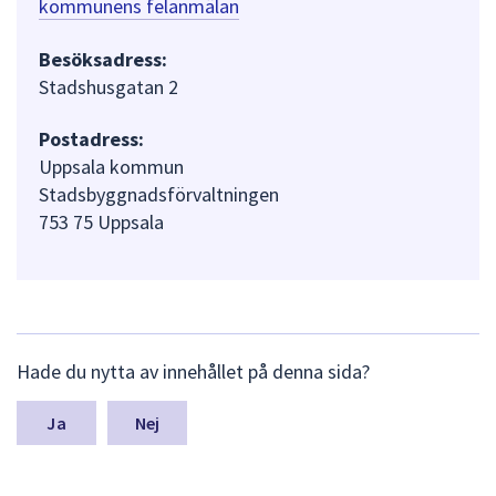
kommunens felanmälan
Besöksadress:
Stadshusgatan 2
Postadress:
Uppsala kommun
Stadsbyggnadsförvaltningen
753 75 Uppsala
L
Hade du nytta av innehållet på denna sida?
ä
m
n
Nej
a
s
y