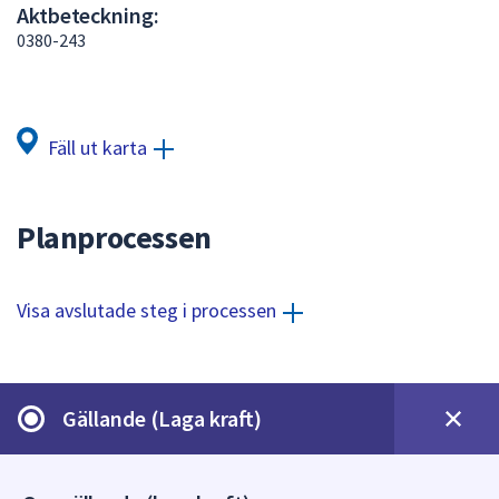
Aktbeteckning:
att
0380-243
presenteras
under
fältet.
Använd
Fäll ut karta
piltangenterna
för
att
Planprocessen
navigera
mellan
sökförslagen
Visa avslutade steg i processen
och
enter
för
att
Gällande (Laga kraft)
välja
något
av