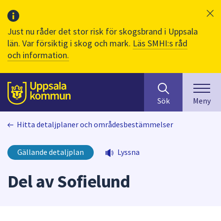
Just nu råder det stor risk för skogsbrand i Uppsala
län. Var försiktig i skog och mark.
Läs SMHI:s råd
och information.
Sök
huvudinnehåll
efter
Till sidans
Sök
Meny
innehåll
på
Hitta detaljplaner och områdesbestämmelser
webbplatsen.
När
du
Gällande detaljplan
Lyssna
börjar
skriva
Del av Sofielund
i
sökfältet
kommer
sökförslag