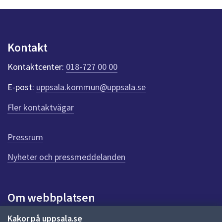
n
p
u
n
Kontakt
k
t
Kontaktcenter:
018-727 00 00
e
r
E-post:
uppsala.kommun@uppsala.se
f
ö
Fler kontaktvägar
r
d
e
Pressrum
n
n
Nyheter och pressmeddelanden
a
s
i
Om webbplatsen
d
a
Om webbplatsen
Kakor på uppsala.se