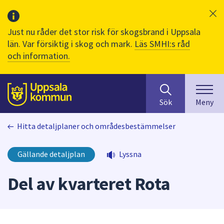
Just nu råder det stor risk för skogsbrand i Uppsala
län. Var försiktig i skog och mark.
Läs SMHI:s råd
och information.
Sök
huvudinnehåll
efter
Till sidans
Sök
Meny
innehåll
på
Hitta detaljplaner och områdesbestämmelser
webbplatsen.
När
du
Gällande detaljplan
Lyssna
börjar
skriva
Del av kvarteret Rota
i
sökfältet
kommer
sökförslag