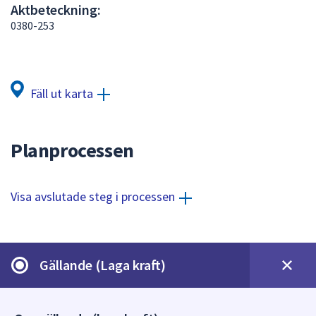
Aktbeteckning:
att
0380-253
presenteras
under
fältet.
Använd
Fäll ut karta
piltangenterna
för
att
Planprocessen
navigera
mellan
sökförslagen
Visa avslutade steg i processen
och
enter
för
att
Gällande (Laga kraft)
välja
något
av