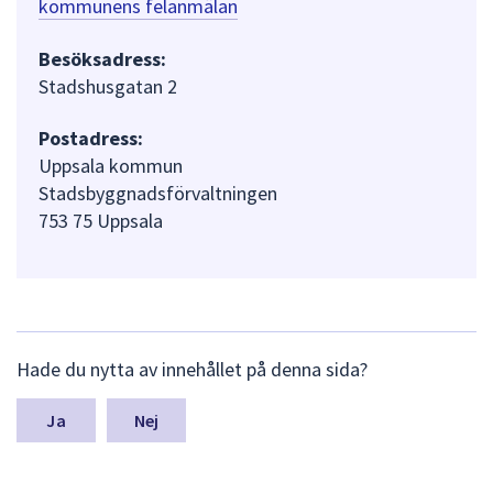
kommunens felanmälan
Besöksadress:
Stadshusgatan 2
Postadress:
Uppsala kommun
Stadsbyggnadsförvaltningen
753 75 Uppsala
L
Hade du nytta av innehållet på denna sida?
ä
m
n
Nej
a
s
y