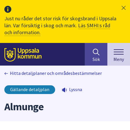
Just nu råder det stor risk för skogsbrand i Uppsala
län. Var försiktig i skog och mark.
Läs SMHI:s råd
och information.
Sök
huvudinnehåll
efter
Till sidans
Sök
Meny
innehåll
på
Hitta detaljplaner och områdesbestämmelser
webbplatsen.
När
du
Gällande detaljplan
Lyssna
börjar
skriva
Almunge
i
sökfältet
kommer
sökförslag