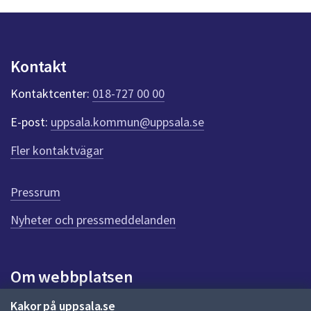
n
p
u
n
Kontakt
k
t
Kontaktcenter:
018-727 00 00
e
r
E-post:
uppsala.kommun@uppsala.se
f
ö
Fler kontaktvägar
r
d
e
Pressrum
n
n
Nyheter och pressmeddelanden
a
s
i
Om webbplatsen
d
a
Om webbplatsen
Kakor på uppsala.se