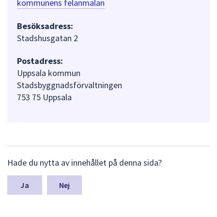
kommunens felanmälan
Besöksadress:
Stadshusgatan 2
Postadress:
Uppsala kommun
Stadsbyggnadsförvaltningen
753 75 Uppsala
L
Hade du nytta av innehållet på denna sida?
ä
m
n
Nej
a
s
y