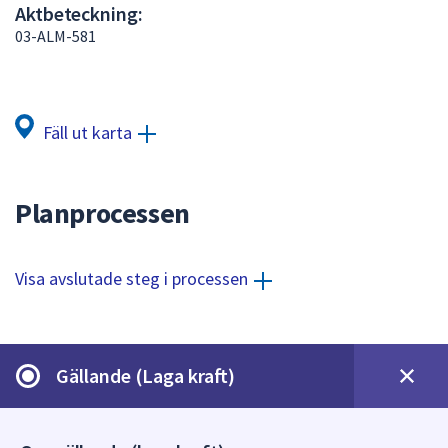
Aktbeteckning:
att
03-ALM-581
presenteras
under
fältet.
Använd
Fäll ut karta
piltangenterna
för
att
Planprocessen
navigera
mellan
sökförslagen
Visa avslutade steg i processen
och
enter
för
att
Gällande (Laga kraft)
välja
något
av