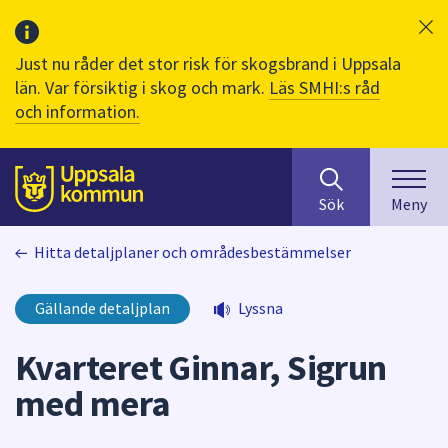
Just nu råder det stor risk för skogsbrand i Uppsala
län. Var försiktig i skog och mark.
Läs SMHI:s råd
och information.
Sök
huvudinnehåll
efter
Till sidans
Sök
Meny
innehåll
på
Hitta detaljplaner och områdesbestämmelser
webbplatsen.
När
du
Gällande detaljplan
Lyssna
börjar
skriva
Kvarteret Ginnar, Sigrun
i
med mera
sökfältet
kommer
sökförslag