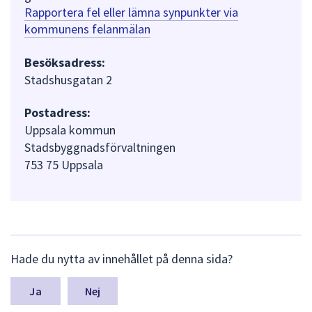
Rapportera fel eller lämna synpunkter via
kommunens felanmälan
Besöksadress:
Stadshusgatan 2
Postadress:
Uppsala kommun
Stadsbyggnadsförvaltningen
753 75 Uppsala
L
Hade du nytta av innehållet på denna sida?
ä
m
n
Nej
a