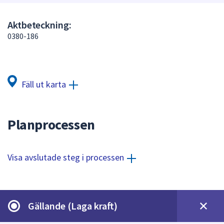
att
presenteras
Aktbeteckning:
under
0380-186
fältet.
Använd
piltangenterna
för
Fäll ut karta
att
navigera
mellan
Planprocessen
sökförslagen
och
enter
Visa avslutade steg i processen
för
att
välja
något
Gällande (Laga kraft)
av