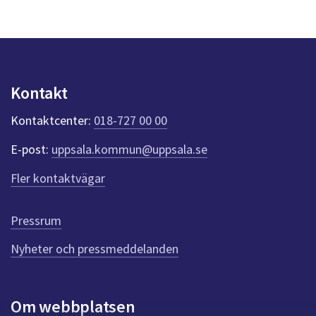
s
y
n
p
u
n
Kontakt
k
t
Kontaktcenter:
018-727 00 00
e
r
E-post:
uppsala.kommun@uppsala.se
f
ö
Fler kontaktvägar
r
d
e
Pressrum
n
n
Nyheter och pressmeddelanden
a
s
i
Om webbplatsen
d