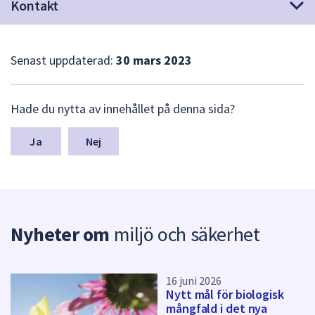
dem.
Kontakt
Senast uppdaterad:
30 mars 2023
L
Hade du nytta av innehållet på denna sida?
ä
m
n
Nej
a
s
y
n
p
Nyheter om
miljö och säkerhet
u
n
k
t
16 juni 2026
e
Nytt mål för biologisk
r
mångfald i det nya