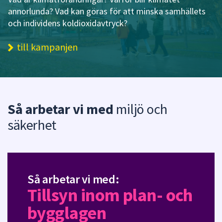
annorlunda? Vad kan göras för att minska samhällets
och individens koldioxidavtryck?
till kampanjen
Så arbetar vi med
miljö och
säkerhet
Så arbetar vi med:
Tillsyn inom plan- och
bygglagen