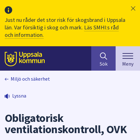
Just nu råder det stor risk för skogsbrand i Uppsala
län. Var försiktig i skog och mark.
Läs SMHI:s råd
och information.
Sök
huvudinnehåll
efter
Till sidans
Sök
Meny
innehåll
på
Miljö och säkerhet
webbplatsen.
När
du
Lyssna
börjar
skriva
Obligatorisk
i
sökfältet
ventilationskontroll, OVK
kommer
sökförslag