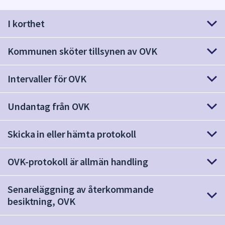
att
I korthet
presenteras
under
fältet.
Kommunen sköter tillsynen av OVK
Använd
piltangenterna
Intervaller för OVK
för
att
Undantag från OVK
navigera
mellan
sökförslagen
Skicka in eller hämta protokoll
och
enter
OVK-protokoll är allmän handling
för
att
Senareläggning av återkommande
välja
besiktning, OVK
något
av