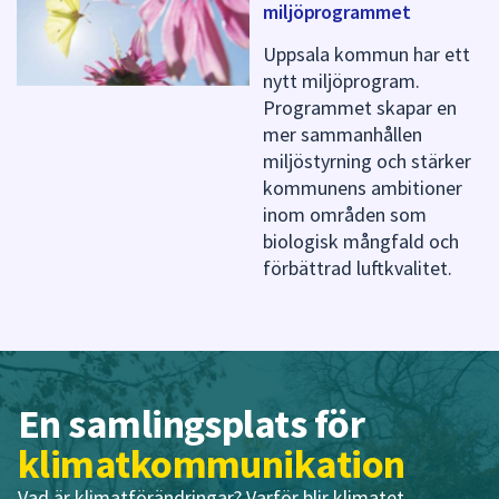
f
miljöprogrammet
ö
r
Uppsala kommun har ett
d
nytt miljöprogram.
e
Programmet skapar en
n
mer sammanhållen
n
miljöstyrning och stärker
a
kommunens ambitioner
s
inom områden som
i
d
biologisk mångfald och
a
förbättrad luftkvalitet.
En samlingsplats för
klimatkommunikation
Vad är klimatförändringar? Varför blir klimatet