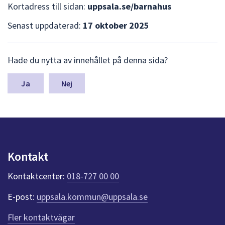
Kortadress till sidan:
uppsala.se/barnahus
Senast uppdaterad:
17 oktober 2025
L
Hade du nytta av innehållet på denna sida?
ä
m
n
Nej
a
s
y
n
p
u
Kontakt
n
k
Kontaktcenter:
018-727 00 00
t
e
E-post:
uppsala.kommun@uppsala.se
r
f
Fler kontaktvägar
ö