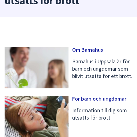
utsatts för brott
att
presenteras
under
fältet.
Använd
piltangenterna
Om Barnahus
för
att
Barnahus i Uppsala är för
navigera
barn och ungdomar som
mellan
blivit utsatta för ett brott.
sökförslagen
och
enter
För barn och ungdomar
för
att
Information till dig som
välja
utsatts för brott.
något
av