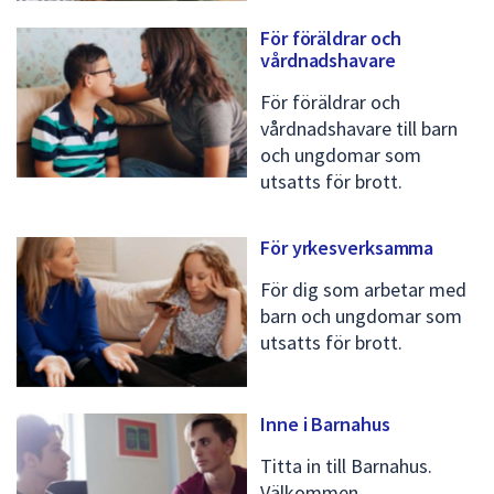
dem.
För föräldrar och
vårdnadshavare
För föräldrar och
vårdnadshavare till barn
och ungdomar som
utsatts för brott.
För yrkesverksamma
För dig som arbetar med
barn och ungdomar som
utsatts för brott.
Inne i Barnahus
Titta in till Barnahus.
Välkommen.