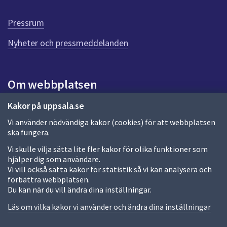
r
d
Pressrum
e
n
Nyheter och pressmeddelanden
n
a
s
i
Om webbplatsen
d
a
Om webbplatsen
Kakor på uppsala.se
Vi använder nödvändiga kakor (cookies) för att webbplatsen
Allmänna handlingar och diarium
ska fungera.
Behandling av personuppgifter
Vi skulle vilja sätta lite fler kakor för olika funktioner som
hjälper dig som användare.
Kakor
Vi vill också sätta kakor för statistik så vi kan analysera och
förbättra webbplatsen.
Språk (other languages)
Du kan när du vill ändra dina inställningar.
Tillgänglighetsredogörelse
Läs om vilka kakor vi använder och ändra dina inställningar