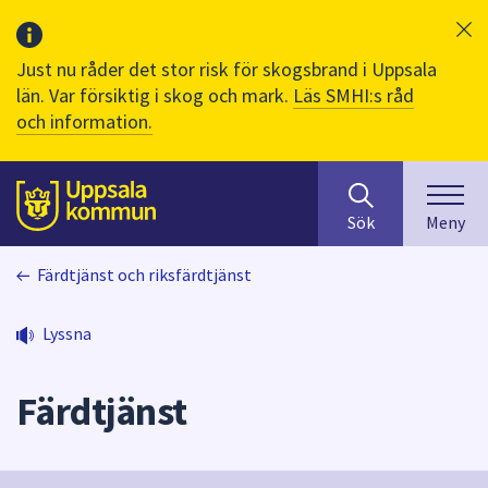
Just nu råder det stor risk för skogsbrand i Uppsala
län. Var försiktig i skog och mark.
Läs SMHI:s råd
och information.
Sök
huvudinnehåll
efter
Till sidans
Sök
Meny
innehåll
på
Färdtjänst och riksfärdtjänst
webbplatsen.
När
du
Lyssna
börjar
skriva
Färdtjänst
i
sökfältet
kommer
sökförslag