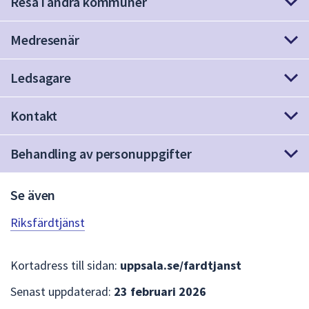
Resa i andra kommuner
dem.
Medresenär
Ledsagare
Kontakt
Behandling av personuppgifter
Se även
Riksfärdtjänst
Kortadress till sidan:
uppsala.se/fardtjanst
Senast uppdaterad:
23 februari 2026