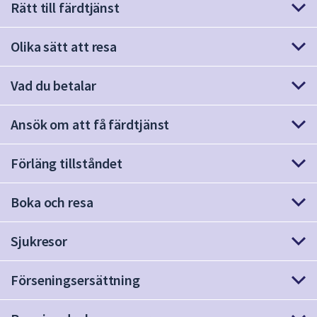
Rätt till färdtjänst
att
presenteras
Olika sätt att resa
under
fältet.
Använd
Vad du betalar
piltangenterna
för
Ansök om att få färdtjänst
att
navigera
Förläng tillståndet
mellan
sökförslagen
Boka och resa
och
enter
för
Sjukresor
att
välja
Förseningsersättning
något
av