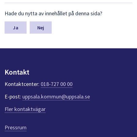
L
Hade du nytta av innehållet på denna sida?
ä
m
n
Nej
a
s
y
n
p
u
Kontakt
n
k
Kontaktcenter:
018-727 00 00
t
e
E-post:
uppsala.kommun@uppsala.se
r
f
Fler kontaktvägar
ö
r
d
Pressrum
e
n