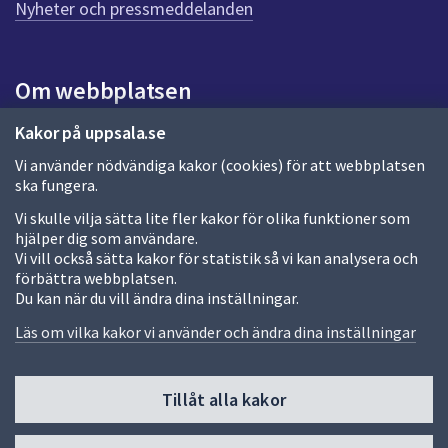
Nyheter och pressmeddelanden
n
a
s
i
Om webbplatsen
d
a
Om webbplatsen
Kakor på uppsala.se
Vi använder nödvändiga kakor (cookies) för att webbplatsen
Allmänna handlingar och diarium
ska fungera.
Behandling av personuppgifter
Vi skulle vilja sätta lite fler kakor för olika funktioner som
hjälper dig som användare.
Kakor
Vi vill också sätta kakor för statistik så vi kan analysera och
förbättra webbplatsen.
Språk (other languages)
Du kan när du vill ändra dina inställningar.
Tillgänglighetsredogörelse
Läs om vilka kakor vi använder och ändra dina inställningar
Tillåt alla kakor
Fler sätt att följa oss
Till