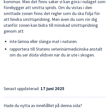
dem.
kommun. Men det finns saker vi kan göra i nuläget som
förebygger att smitta sprids. Om du vistas i den
smittade zonen finns det regler som du ska följa för
att hindra smitt­spridning. Men även du som rör dig
utanför zonen kan bidra till minskad smittspridning
genom att:
inte lämna eller slänga mat i naturen.
rapportera till Statens veterinärmedicinska anstalt
om du ser döda vildsvin när du är ute i skogen.
Senast uppdaterad:
17 juni 2025
L
Hade du nytta av innehållet på denna sida?
ä