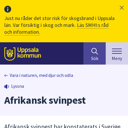
Just nu råder det stor risk för skogsbrand i Uppsala
län. Var försiktig i skog och mark.
Läs SMHI:s råd
och information.
Sök
huvudinnehåll
efter
Till sidans
Sök
Meny
innehåll
på
webbplatsen.
Vara i naturen, med djur och odla
När
Lyssna
du
börjar
Afrikansk svinpest
skriva
i
sökfältet
kommer
Afrikansk svinpest har konstaterats i Sverige,
sökförslag