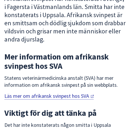
i Fagersta i Västmanlands län. Smitta har inte
att
presenteras
konstaterats i Uppsala. Afrikansk svin­pest är
under
en smitt­sam och dödlig sjuk­dom som drabbar
fältet.
vild­svin och grisar men inte människor eller
Använd
andra djur­slag.
piltangenterna
för
Mer information om afrikansk
att
navigera
svinpest hos SVA
mellan
sökförslagen
Statens veterinärmedicinska anstalt (SVA) har mer
och
information om afrikansk svinpest på sin webbplats.
enter
Läs mer om afrikansk svinpest hos
SVA
för
att
välja
Viktigt för dig att tänka på
något
av
Det har inte konstaterats någon smitta i Uppsala