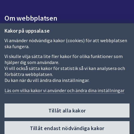
s
i
d
Om webbplatsen
a
Om webbplatsen
Kakor på uppsala.se
Vi använder nödvändiga kakor (cookies) för att webbplatsen
Allmänna handlingar och diarium
ska fungera.
Behandling av personuppgifter
Vi skulle vilja sätta lite fler kakor för olika funktioner som
hjälper dig som användare.
Kakor
Vi vill också sätta kakor för statistik så vi kan analysera och
förbättra webbplatsen.
Språk (other languages)
Du kan när du vill ändra dina inställningar.
Tillgänglighetsredogörelse
Läs om vilka kakor vi använder och ändra dina inställningar
Tillåt alla kakor
Fler sätt att följa oss
Till
Tillåt endast nödvändiga kakor
toppen