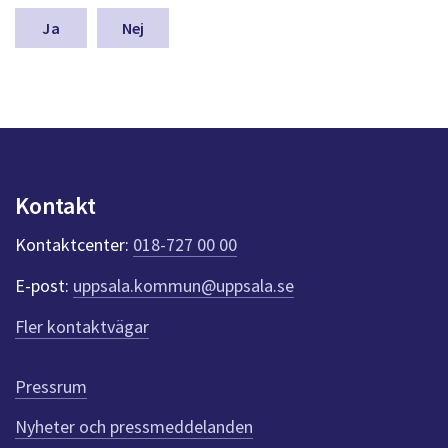
m
n
Nej
a
s
y
n
p
u
n
k
Kontakt
t
e
Kontaktcenter:
018-727 00 00
r
f
E-post:
uppsala.kommun@uppsala.se
ö
r
Fler kontaktvägar
d
e
n
Pressrum
n
Nyheter och pressmeddelanden
a