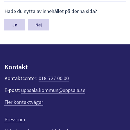
L
Hade du nytta av innehållet på denna sida?
ä
m
n
Nej
a
s
y
n
p
u
Kontakt
n
k
Kontaktcenter:
018-727 00 00
t
e
E-post:
uppsala.kommun@uppsala.se
r
f
Fler kontaktvägar
ö
r
d
Pressrum
e
n