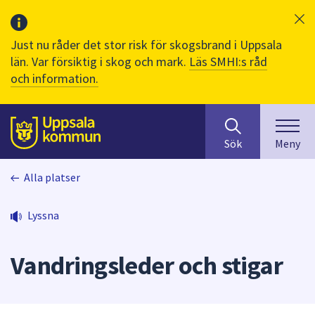
Just nu råder det stor risk för skogsbrand i Uppsala
län. Var försiktig i skog och mark.
Läs SMHI:s råd
och information.
Sök
huvudinnehåll
efter
Till sidans
Sök
Meny
innehåll
på
Alla platser
webbplatsen.
När
du
Lyssna
börjar
skriva
Vandringsleder och stigar
i
sökfältet
kommer
sökförslag