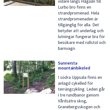
vidare längs Hågaån till
Lurbo bro finns en
strandpromenad. Hela
strandpromenaden är
tillgänglig för alla. Det
betyder att underlag och
lutningar fungerar bra för
besökare med rullstol och
barnvagn.
Sunnersta
mountainbikeled
I södra Uppsala finns en
anlagd cykelled för
terrängcykling. Leden går
i tre rundbanor genom
Vårdsätra skog,
Granebergsskogen och