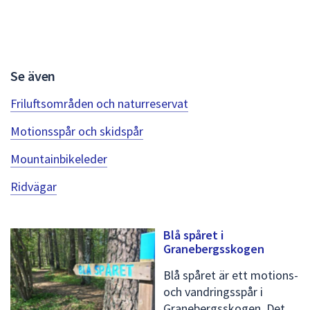
dem.
minustangenter.
Se även
Friluftsområden och naturreservat
Motionsspår och skidspår
Mountainbikeleder
Ridvägar
Blå spåret i
Granebergsskogen
Blå spåret är ett motions-
och vandringsspår i
Granebergsskogen. Det