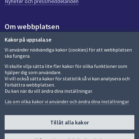
Nyheter och pressmeddelanden
n
a
s
i
Om webbplatsen
d
a
Om webbplatsen
Kakor på uppsala.se
Vi använder nödvändiga kakor (cookies) för att webbplatsen
Allmänna handlingar och diarium
ska fungera.
Behandling av personuppgifter
Vi skulle vilja sätta lite fler kakor för olika funktioner som
hjälper dig som användare.
Kakor
Vi vill också sätta kakor för statistik så vi kan analysera och
förbättra webbplatsen.
Språk (other languages)
Du kan när du vill ändra dina inställningar.
Tillgänglighetsredogörelse
Läs om vilka kakor vi använder och ändra dina inställningar
Tillåt alla kakor
Fler sätt att följa oss
Till