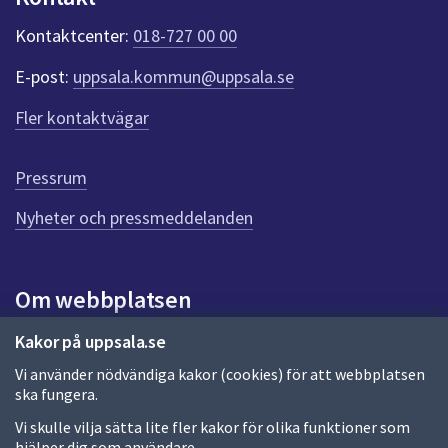
t
e
Kontaktcenter:
018-727 00 00
r
f
E-post:
uppsala.kommun@uppsala.se
ö
r
Fler kontaktvägar
d
e
n
Pressrum
n
Nyheter och pressmeddelanden
a
s
i
d
Om webbplatsen
a
Om webbplatsen
Kakor på uppsala.se
Vi använder nödvändiga kakor (cookies) för att webbplatsen
Allmänna handlingar och diarium
ska fungera.
Behandling av personuppgifter
Vi skulle vilja sätta lite fler kakor för olika funktioner som
hjälper dig som användare.