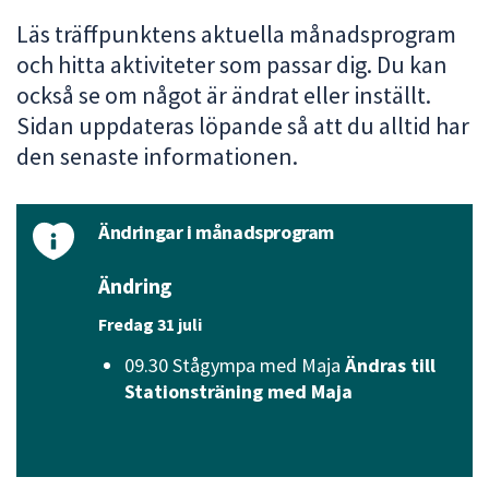
att
Läs träffpunktens aktuella månadsprogram
presenteras
och hitta aktiviteter som passar dig. Du kan
under
också se om något är ändrat eller inställt.
fältet.
Sidan uppdateras löpande så att du alltid har
Använd
den senaste informationen.
piltangenterna
för
att
Ändringar i månadsprogram
navigera
mellan
Ändring
sökförslagen
och
Fredag 31 juli
enter
09.30 Stågympa med Maja
Ändras till
för
Stationsträning med Maja
att
välja
något
av