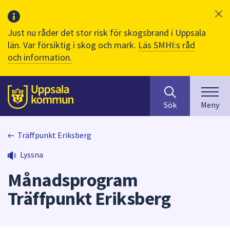
Just nu råder det stor risk för skogsbrand i Uppsala
län. Var försiktig i skog och mark.
Läs SMHI:s råd
och information.
Sök
huvudinnehåll
efter
Till sidans
Sök
Meny
innehåll
på
webbplatsen.
Träffpunkt Eriksberg
När
Lyssna
du
börjar
Månadsprogram
skriva
i
Träffpunkt Eriksberg
sökfältet
kommer
sökförslag