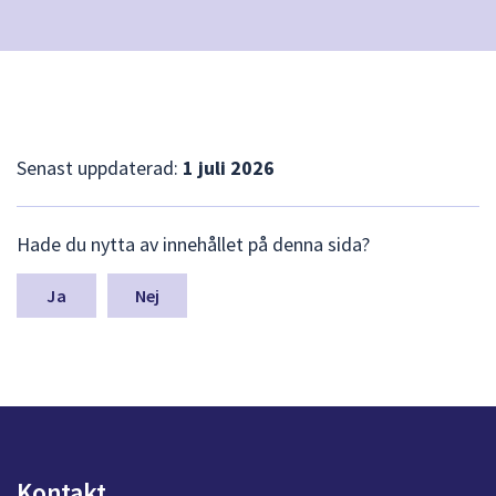
Senast uppdaterad:
1 juli 2026
L
Hade du nytta av innehållet på denna sida?
ä
m
n
Nej
a
s
y
n
p
u
n
k
Kontakt