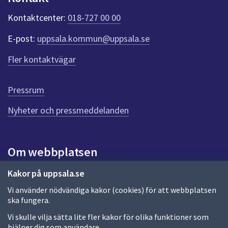
t
e
Kontaktcenter:
018-727 00 00
r
f
E-post:
uppsala.kommun@uppsala.se
ö
r
Fler kontaktvägar
d
e
n
Pressrum
n
Nyheter och pressmeddelanden
a
s
i
d
Om webbplatsen
a
Om webbplatsen
Kakor på uppsala.se
Vi använder nödvändiga kakor (cookies) för att webbplatsen
Allmänna handlingar och diarium
ska fungera.
Behandling av personuppgifter
Vi skulle vilja sätta lite fler kakor för olika funktioner som
hjälper dig som användare.