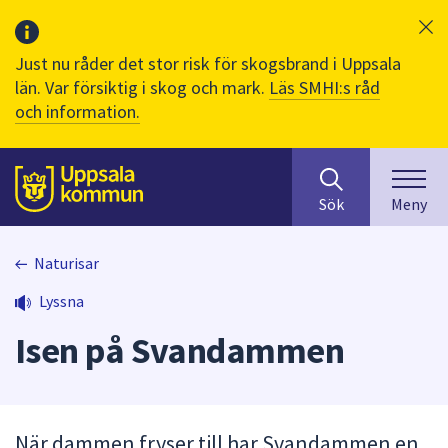
Just nu råder det stor risk för skogsbrand i Uppsala
län. Var försiktig i skog och mark.
Läs SMHI:s råd
och information.
Sök
huvudinnehåll
efter
Till sidans
Sök
Meny
innehåll
på
webbplatsen.
Naturisar
När
Lyssna
du
börjar
Isen på Svandammen
skriva
i
sökfältet
kommer
När dammen fryser till har Svandammen en
sökförslag