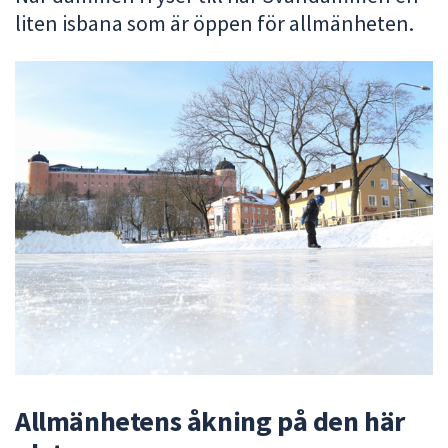
liten isbana som är öppen för allmänheten.
att
presenteras
under
fältet.
Använd
piltangenterna
för
att
navigera
mellan
sökförslagen
och
enter
för
att
välja
något
Allmänhetens åkning på den här
av