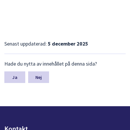
minustangenter.
Senast uppdaterad:
5 december 2025
L
Hade du nytta av innehållet på denna sida?
ä
m
n
Nej
a
s
y
n
p
u
n
k
Kontakt