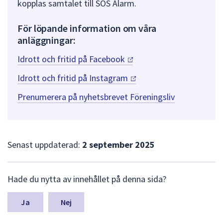
kopplas samtalet till SOS Alarm.
För löpande information om våra
anläggningar:
Idrott och fritid på
Facebook
Idrott och fritid på
Instagram
Prenumerera på nyhetsbrevet Föreningsliv
Senast uppdaterad:
2 september 2025
L
Hade du nytta av innehållet på denna sida?
ä
m
n
Nej
a