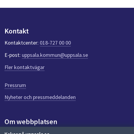
s
y
n
p
u
Kontakt
n
k
Kontaktcenter:
018-727 00 00
t
e
E-post:
uppsala.kommun@uppsala.se
r
f
Fler kontaktvägar
ö
r
d
Pressrum
e
n
Nyheter och pressmeddelanden
n
a
s
i
Om webbplatsen
d
a
Om webbplatsen