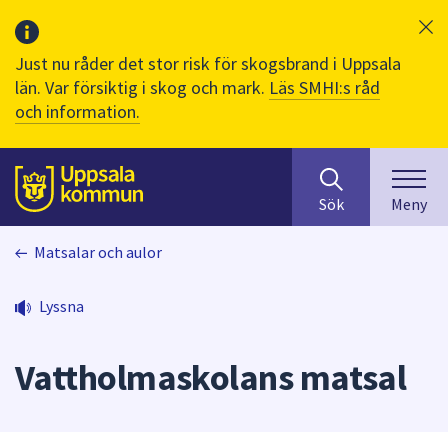
Just nu råder det stor risk för skogsbrand i Uppsala
län. Var försiktig i skog och mark.
Läs SMHI:s råd
och information.
Sök
huvudinnehåll
efter
Till sidans
Sök
Meny
innehåll
på
Matsalar och aulor
webbplatsen.
När
du
Lyssna
börjar
skriva
Vattholmaskolans matsal
i
sökfältet
kommer
sökförslag