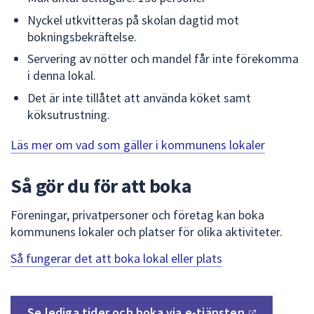
dem.
Nyckel utkvitteras på skolan dagtid mot
bokningsbekräftelse.
Servering av nötter och mandel får inte förekomma
i denna lokal.
Det är inte tillåtet att använda köket samt
köksutrustning.
Läs mer om vad som gäller i kommunens lokaler
Så gör du för att boka
Föreningar, privatpersoner och företag kan boka
kommunens lokaler och platser för olika aktiviteter.
Så fungerar det att boka lokal eller plats
Se lediga tider och boka via
e-tjänsten