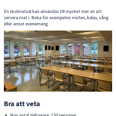
att
En skolmatsal kan användas till mycket mer än att
presenteras
servera mat i. Boka för exempelvis möten, kalas, sång
under
eller annat evenemang.
fältet.
Använd
piltangenterna
för
att
navigera
mellan
sökförslagen
och
enter
för
att
välja
Bra att veta
något
av
Max antal deltagare: 150 personer